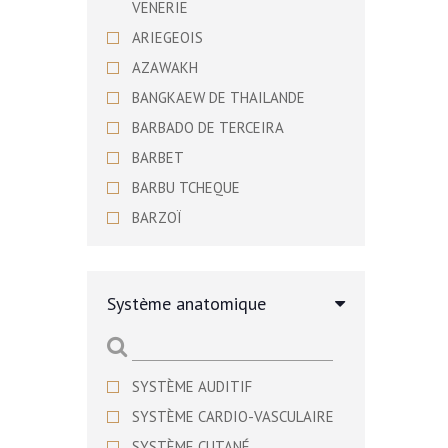
VENERIE
ARIEGEOIS
AZAWAKH
BANGKAEW DE THAILANDE
BARBADO DE TERCEIRA
BARBET
BARBU TCHEQUE
BARZOÏ
BASENJI
BASSET ARTESIEN NORMAND
Système anatomique
BASSET BLEU DE GASCOGNE
BASSET DE WESTPHALIE
BASSET DES ALPES
SYSTÈME AUDITIF
BASSET FAUVE DE BRETAGNE
SYSTÈME CARDIO-VASCULAIRE
BASSET HOUND
SYSTÈME CUTANÉ