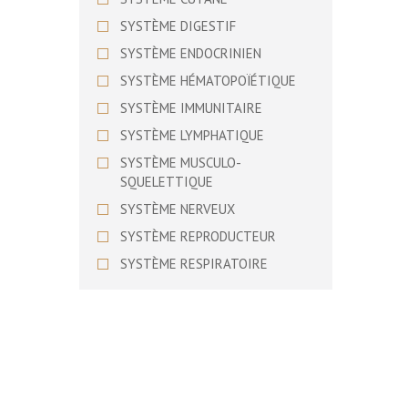
BASSET SUEDOIS
SYSTÈME DIGESTIF
BEAGLE
SYSTÈME ENDOCRINIEN
BEAGLE HARRIER
SYSTÈME HÉMATOPOÏÉTIQUE
BEARDED COLLIE
SYSTÈME IMMUNITAIRE
BEDLINGTON TERRIER
SYSTÈME LYMPHATIQUE
BERGER ALLEMAND
SYSTÈME MUSCULO-
BERGER AMERICAIN MINIATURE
SQUELETTIQUE
BERGER AUSTRALIEN
SYSTÈME NERVEUX
BERGER BERGAMASQUE
SYSTÈME REPRODUCTEUR
BERGER BLANC SUISSE
SYSTÈME RESPIRATOIRE
BERGER D’ASIE CENTRALE
SYSTÈME URINAIRE
BERGER DE BEAUCE
SYSTÈME VISUEL
BERGER DE BOSNIE-
HERZEGOVINE ET DE CROATIE
BERGER DE BRIE