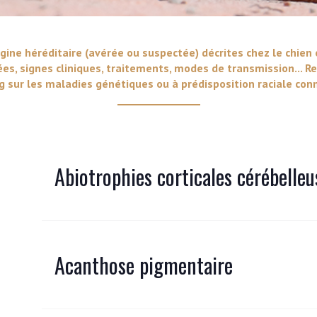
VERS LE SITE SCC.ASSO.FR
gine héréditaire (avérée ou suspectée) décrites chez le chien 
ées, signes cliniques, traitements, modes de transmission... Re
 sur les maladies génétiques ou à prédisposition raciale conn
Abiotrophies corticales cérébelleu
Acanthose pigmentaire