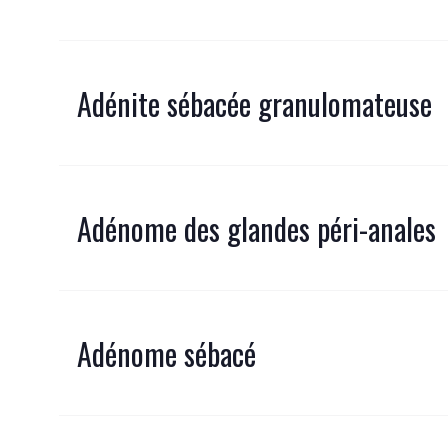
Adénite sébacée granulomateuse
Adénome des glandes péri-anales
Adénome sébacé