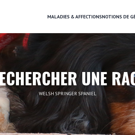
MALADIES & AFFECTIONS
NOTIONS DE G
MALADIES & AFFECTIONS
ECHERCHER UNE RA
NOTIONS DE GÉNÉTIQUE
WELSH SPRINGER SPANIEL
RECHERCHER UNE RACE
LEXIQUE