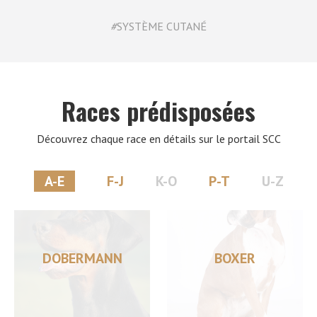
#
SYSTÈME CUTANÉ
Races prédisposées
Découvrez chaque race en détails sur le portail SCC
A-E
F-J
K-O
P-T
U-Z
DOBERMANN
BOXER