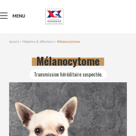
MENU
Accueil
>
Maladies & affections
>
Mélanocytome
MALADIES & AFFECTIONS
Mélanocytome
NOTIONS DE GÉNÉTIQUE
Transmission héréditaire suspectée.
RECHERCHER UNE RACE
LEXIQUE
VERS LE SITE SCC.ASSO.FR