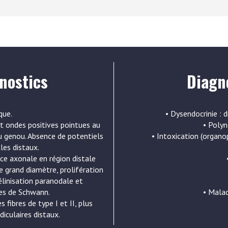
nostics
Diagno
que.
• Dysendocrinie : 
 et ondes positives pointues au
• Polyn
u genou. Absence de potentiels
• Intoxication (organ
es distaux.
nce axonale en région distale
e grand diamètre, prolifération
linisation paranodale et
es de Schwann.
• Malad
s fibres de type I et II, plus
iculaires distaux.