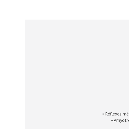
• Réflexes méd
• Amyotro