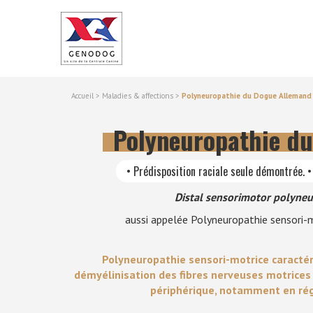
Accueil
>
Maladies & affections
>
Polyneuropathie du Dogue Allemand
Polyneuropathie d
• Prédisposition raciale seule démontrée. 
Distal sensorimotor polyneu
aussi appelée Polyneuropathie sensori-
Polyneuropathie sensori-motrice caracté
démyélinisation des fibres nerveuses motrices
périphérique, notamment en ré