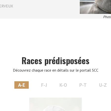
ERVEUX
VERS LE SITE SCC.ASSO.FR
Photo
Races prédisposées
Découvrez chaque race en détails sur le portail SCC
A-E
F-J
K-O
P-T
U-Z