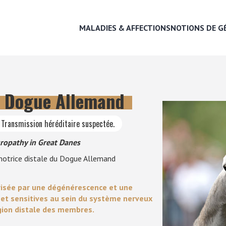
MALADIES & AFFECTIONS
NOTIONS DE G
u Dogue Allemand
MALADIES & AFFECTIONS
• Transmission héréditaire suspectée.
NOTIONS DE GÉNÉTIQUE
ropathy in Great Danes
motrice distale du Dogue Allemand
RECHERCHER UNE RACE
risée par une dégénérescence et une
LEXIQUE
 et sensitives au sein du système nerveux
gion distale des membres.