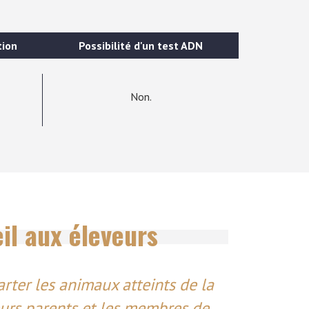
tion
Possibilité d'un test ADN
Non.
il aux éleveurs
rter les animaux atteints de la
eurs parents et les membres de