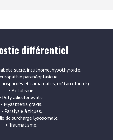
stic différentiel
diabète sucré, insulinome, hypothyroïdie.
europathie paranéoplasique.
ophosphorés et carbamates, métaux lourds).
• Botulisme.
• Polyradiculonévrite.
• Myasthenia gravis.
• Paralysie à tiques.
ie de surcharge lysosomale.
• Traumatisme.