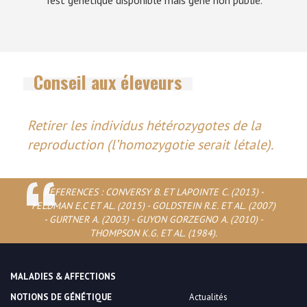
Conseil aux éleveurs
Retirer les individus hétérozygotes de la
reproduction (l’homozygotie serait létale).
REFERENCES : CONVERSY B. ET LAPOINTE C. (2013) -
FELDMAN E.C ET AL. (2015) - GOLDSTEIN R.E. ET AL. (2007)
- GURTNER A. (2003) - GUYON GORZEGNO A. (2010) -
THOMPSON K.G. ET AL. (1984).
MALADIES & AFFECTIONS
NOTIONS DE GÉNÉTIQUE
Actualités