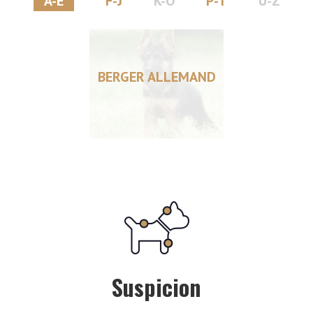
A-E
F-J
K-O
P-T
U-Z
BERGER ALLEMAND
Suspicion