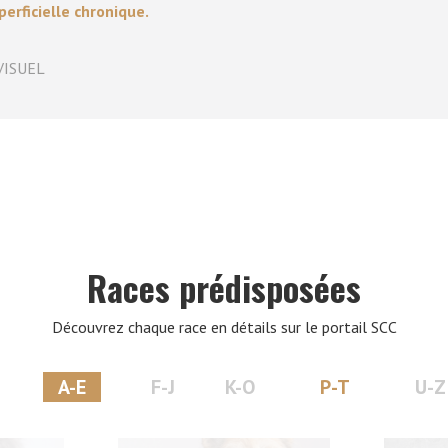
erficielle chronique.
VERS LE SITE SCC.ASSO.FR
VISUEL
Races prédisposées
Découvrez chaque race en détails sur le portail SCC
A-E
F-J
K-O
P-T
U-Z