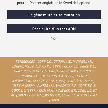
pour le Pointer Anglais et le Swedish Lapland.
Le gène muté et sa mutation
Possibilité d'un test ADN
Non
REFERENCES : CORK L.C., GRIFFIN J.W., MUNNELL J.F.,
LORENZ M.D. & ADAMS R.J. (1979) - CORK L.C., PRICE D.L.,
GRIFFIN J.W. & SACK G.H. JR. (1990) - CORK L.C. (1991) -
CUMMINGS J.F., DE LAHUNTA A. (1995) - KENT M.,
KNOWLES K., GLASS E. ET AL. (1999) - LAVELY J.A. (2006) -
OLBY N. (2004) - PINTER M.J., WALDECK R.F., COPE T.C. &
CORK L.C. (1997) - RICH M.M., WALDECK R.F., CORK L.C. ET
AL. (2002) - RICH M.M., WANG X.Y., COPE T.C. & PINTER M.J.
(2002).