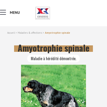
MENU
Accueil
>
Maladies & affections
>
Amyotrophie spinale
MALADIES & AFFECTIONS
Amyotrophie spinale
NOTIONS DE GÉNÉTIQUE
Maladie à hérédité démontrée.
RECHERCHER UNE RACE
LEXIQUE
VERS LE SITE SCC.ASSO.FR