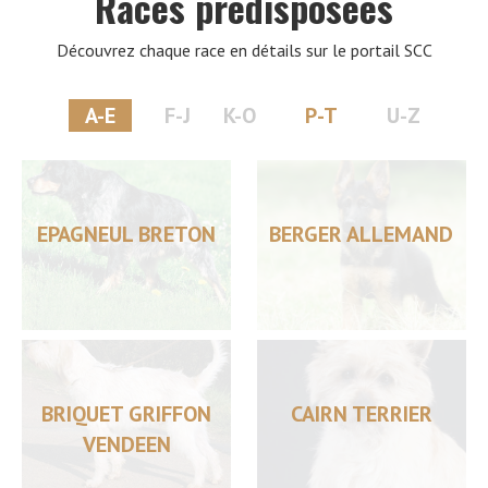
Races prédisposées
Découvrez chaque race en détails sur le portail SCC
A-E
F-J
K-O
P-T
U-Z
EPAGNEUL BRETON
BERGER ALLEMAND
BRIQUET GRIFFON
CAIRN TERRIER
VENDEEN