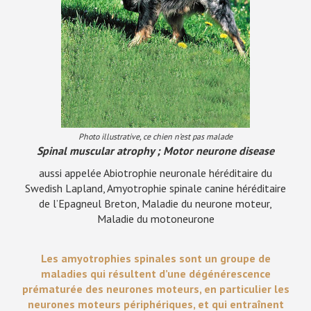
Photo illustrative, ce chien n’est pas malade
Spinal muscular atrophy ; Motor neurone disease
aussi appelée Abiotrophie neuronale héréditaire du
Swedish Lapland, Amyotrophie spinale canine héréditaire
de l’Epagneul Breton, Maladie du neurone moteur,
Maladie du motoneurone
Les amyotrophies spinales sont un groupe de
maladies qui résultent d’une dégénérescence
prématurée des neurones moteurs, en particulier les
neurones moteurs périphériques, et qui entraînent