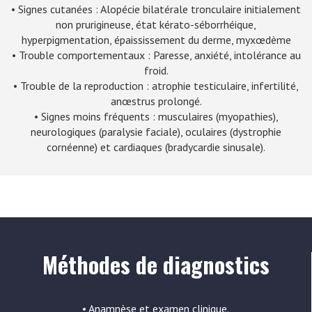
• Signes cutanées : Alopécie bilatérale tronculaire initialement
non prurigineuse, état kérato-séborrhéique,
hyperpigmentation, épaississement du derme, myxœdème
• Trouble comportementaux : Paresse, anxiété, intolérance au
froid.
• Trouble de la reproduction : atrophie testiculaire, infertilité,
anœstrus prolongé.
• Signes moins fréquents : musculaires (myopathies),
neurologiques (paralysie faciale), oculaires (dystrophie
cornéenne) et cardiaques (bradycardie sinusale).
Méthodes de diagnostics
• Anamnèse et examen clinique.