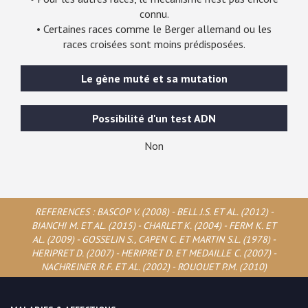
connu.
• Certaines races comme le Berger allemand ou les
races croisées sont moins prédisposées.
Le gène muté et sa mutation
Possibilité d'un test ADN
Non
REFERENCES : BASCOP V. (2008) - BELL J.S. ET AL. (2012) -
BIANCHI M. ET AL. (2015) - CHARLET K. (2004) - FERM K. ET
AL. (2009) - GOSSELIN S., CAPEN C. ET MARTIN S.L. (1978) -
HERIPRET D. (2007) - HERIPRET D. ET MEDAILLE C. (2007) -
NACHREINER R.F. ET AL. (2002) - ROUOUET P.M. (2010)