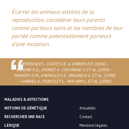
Écarter les animaux atteints de la
reproduction, considérer leurs parents
comme porteurs sains et les membres de leur
portée comme potentiellement porteurs
d’une mutation.
REFERENCES : COATES J.R. & O’BRIEN D.P. (2004) –
BRAUND K.G., SHORES A., COCHRANE S. ET AL. (1994) –
MAHONY O.M., KNOWLES K.E., BRAUND K.G. ET AL. (1998)
– GABRIEL A., PONCELET L., VAN HAM L. ET AL. (2006).
MALADIES & AFFECTIONS
NOTIONS DE GÉNÉTIQUE
Actualités
RECHERCHER UNE RACE
Contact
LEXIQUE
Mentions légales