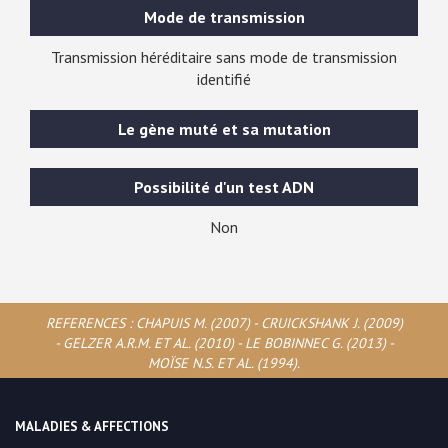
Mode de transmission
Transmission héréditaire sans mode de transmission
identifié
Le gène muté et sa mutation
Possibilité d'un test ADN
Non
REFERENCES : CHAPUIS M. (2007) - CRUICKSHANK J. (2009)
- GELZER A.R.M. ET AL. (2010) - LE BOBINNEC G. (2013) -
MOÏSE N.S. ET AL. (1994).
MALADIES & AFFECTIONS