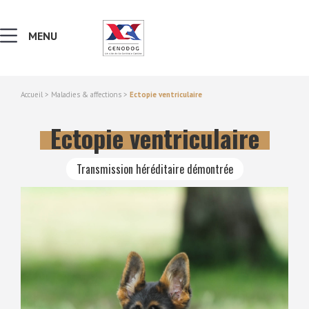
MENU
Accueil
>
Maladies & affections
>
Ectopie ventriculaire
MALADIES & AFFECTIONS
Ectopie ventriculaire
NOTIONS DE GÉNÉTIQUE
Transmission héréditaire démontrée
RECHERCHER UNE RACE
LEXIQUE
VERS LE SITE SCC.ASSO.FR