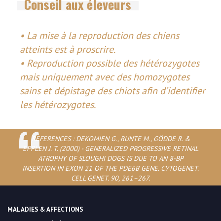
Conseil aux éleveurs
• La mise à la reproduction des chiens
atteints est à proscrire.
• Reproduction possible des hétérozygotes
mais uniquement avec des homozygotes
sains et dépistage des chiots afin d’identifier
les hétérozygotes.
REFERENCES : DEKOMIEN G., RUNTE M., GÖDDE R. &
EPPLEN J. T. (2000) - GENERALIZED PROGRESSIVE RETINAL
ATROPHY OF SLOUGHI DOGS IS DUE TO AN 8-BP
INSERTION IN EXON 21 OF THE PDE6B GENE. CYTOGENET.
CELL GENET. 90, 261–267.
MALADIES & AFFECTIONS