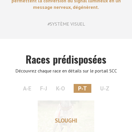
permettent la conversion du signal lumineux en un
message nerveux, dégénèrent.
#
SYSTÈME VISUEL
Races prédisposées
Découvrez chaque race en détails sur le portail SCC
A-E
F-J
K-O
P-T
U-Z
SLOUGHI