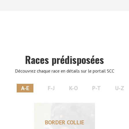
VERS LE SITE SCC.ASSO.FR
Races prédisposées
Découvrez chaque race en détails sur le portail SCC
A-E
F-J
K-O
P-T
U-Z
BORDER COLLIE