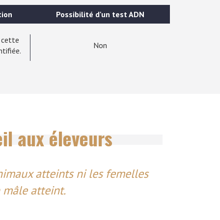
tion
Possibilité d'un test ADN
 cette
Non
tifiée.
il aux éleveurs
nimaux atteints ni les femelles
mâle atteint.