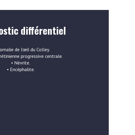
stic différentiel
omalie de l’œil du Colley.
 rétinienne progressive centrale.
• Névrite.
• Encéphalite.