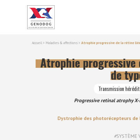
Accueil
>
Maladies & affections
>
Atrophie progressive de la rétine liée
Atrophie progressive d
de typ
Transmission hérédi
Progressive retinal atrophy X-
Dystrophie des photorécepteurs de l
#
SYSTÈME 