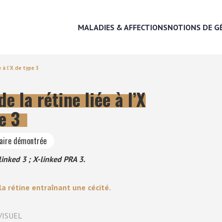
MALADIES & AFFECTIONS
NOTIONS DE G
 à l’X de type 3
e la rétine liée à l’X
MALADIES & AFFECTIONS
e 3
NOTIONS DE GÉNÉTIQUE
taire démontrée
RECHERCHER UNE RACE
linked 3 ; X-linked PRA 3.
LEXIQUE
a rétine entraînant une cécité.
VISUEL