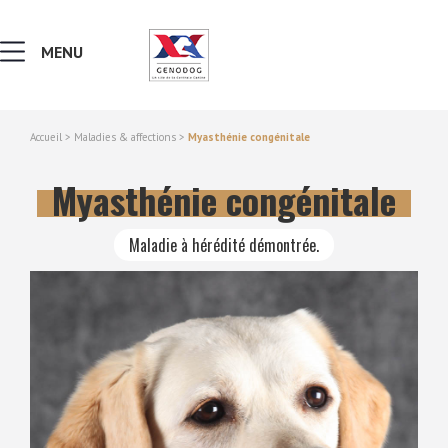
MENU
Accueil
>
Maladies & affections
>
Myasthénie congénitale
MALADIES & AFFECTIONS
Myasthénie congénitale
NOTIONS DE GÉNÉTIQUE
Maladie à hérédité démontrée.
RECHERCHER UNE RACE
LEXIQUE
VERS LE SITE SCC.ASSO.FR