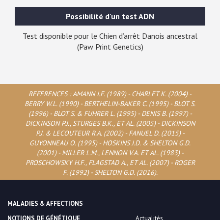
Possibilité d'un test ADN
Test disponible pour le Chien d’arrêt Danois ancestral
(Paw Print Genetics)
REFERENCES : AMANN J.F. (1989) - CHARLET K. (2004) -
BERRY W.L. (1990) - BERTHELIN-BAKER C. (1995) - BLOT S.
(1996) - BLOT S. & FUHRER L. (1995) - DENIS B. (1997) -
DICKINSON P.J., STURGES B.K., ET AL. (2005) - DICKINSON
P.J. & LECOUTEUR R.A. (2002) - FANUEL D. (2015) -
GUYONNEAU O. (1995) - HOSKINS J.D. & SHELTON G.D.
(2001) - MILLER L.M., LENNON V.A. ET AL. (1983) -
PROSCHOWSKY H.F., FLAGSTAD A., ET AL. (2007) - ROGER
F. (1992) - SHELTON G.D. (2016).
MALADIES & AFFECTIONS
NOTIONS DE GÉNÉTIQUE
Actualités