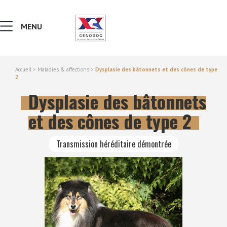
MENU
Accueil
>
Maladies & affections
>
Dysplasie des bâtonnets et des cônes de type
2
MALADIES & AFFECTIONS
Dysplasie des bâtonnets
NOTIONS DE GÉNÉTIQUE
et des cônes de type 2
RECHERCHER UNE RACE
Transmission héréditaire démontrée
LEXIQUE
VERS LE SITE SCC.ASSO.FR