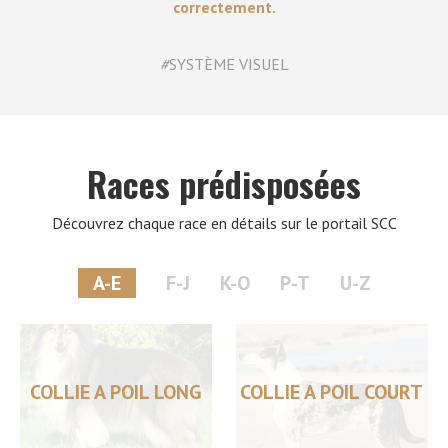
correctement.
#
SYSTÈME VISUEL
Races prédisposées
Découvrez chaque race en détails sur le portail SCC
A-E
F-J
K-O
P-T
U-Z
COLLIE A POIL LONG
COLLIE A POIL COURT