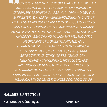
PATHOLOGIC STUDY OF 130 NEOPLASMS OF THE MOUTH
AND PHARYNX IN THE DOG. AMERICAN JOURNAL OF
VETERINARY RESEARCH, 21, 787–812, 1960. • DORN C. R.
& PRIESTER W. A. (1976) - EPIDEMIOLOGIC ANALYSIS OF
ORAL AND PHARYNGEAL CANCER IN DOGS, CATS, HORSES,
AND CATTLE. JOURNAL OF THE AMERICAN VETERINARY
MEDICAL ASSOCIATION, 169, 1202–1206. • GOLDSCHMIDT
MH (1985) - BENIGN AND MALIGNANT MELANOCYTIC
NEOPLASMS OF DOMESTIC ANIMALS, AM J
DERMATOPATHOL, 7, 203–212. • RAMOS-VARA J. A.,
BEISSENHERZ M. E., MILLER M. A., ET AL. (2000) -
RETROSPECTIVE STUDY OF 338 CANINE ORAL
MELANOMAS WITH CLINICAL, HISTOLOGIC, AND
IMMUNOHISTOCHEMICAL REVIEW OF 129 CASES.
VETERINARY PATHOLOGY, 37, 597–608. • KUDNIG S.T.,
EHRHART N., ET AL (2003) - SURVIVAL ANALYSIS OF ORAL
MELANOMA IN DOGS, VET. CANCER SOC. PROC. 23, 39.
MALADIES & AFFECTIONS
NOTIONS DE GÉNÉTIQUE
Actualités