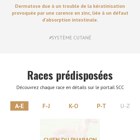
Dermatose due à un trouble de la kératinisation
provoquée par une carence en zinc, liée à un défaut
d’absorption intestinale.
#
SYSTÈME CUTANÉ
Races prédisposées
Découvrez chaque race en détails sur le portail SCC
A-E
F-J
K-O
P-T
U-Z
CHIEN DU PHARAON