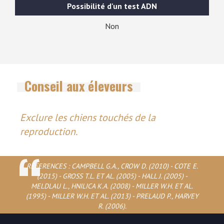
Possibilité d'un test ADN
Non
Conseil aux éleveurs
Exclure les chiens touchés de la
reproduction.
REFERENCES : CAMPBELL G.A., CROW D. (2010) - COTE E.
(2015) - GROSS T.L. ET AL. (2005) - HALL J. (2005) -
MELDLAU L., HNILICA K.A. (2008) - MILLER W.H. ET AL.
(1995) - MILLER W.H. ET AL. (2013) - PRELAUD P., HARVEY
R. (2006).