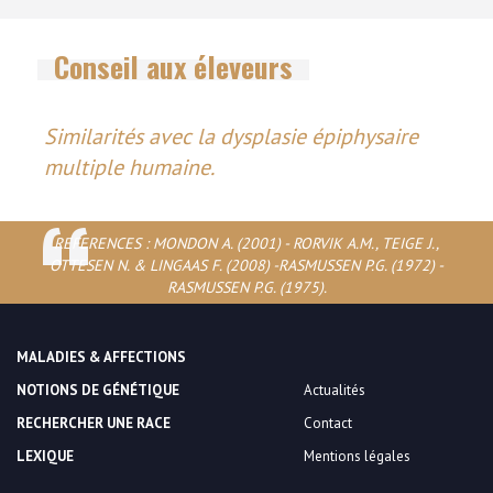
Conseil aux éleveurs
Similarités avec la dysplasie épiphysaire
multiple humaine.
REFERENCES : MONDON A. (2001) - RORVIK A.M., TEIGE J.,
OTTESEN N. & LINGAAS F. (2008) -RASMUSSEN P.G. (1972) -
RASMUSSEN P.G. (1975).
MALADIES & AFFECTIONS
NOTIONS DE GÉNÉTIQUE
Actualités
RECHERCHER UNE RACE
Contact
LEXIQUE
Mentions légales