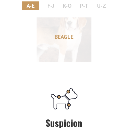
A-E
F-J
K-O
P-T
U-Z
BEAGLE
Suspicion