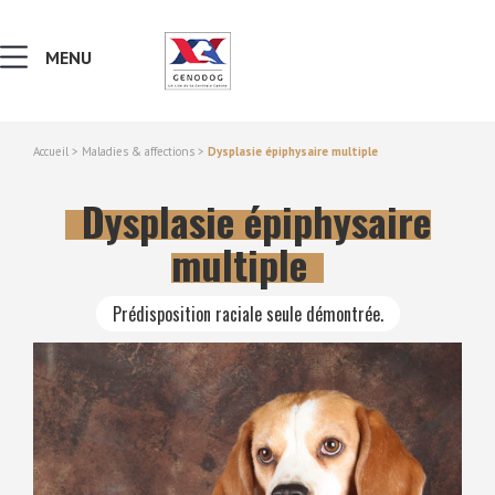
MENU
Accueil
>
Maladies & affections
>
Dysplasie épiphysaire multiple
MALADIES & AFFECTIONS
Dysplasie épiphysaire
NOTIONS DE GÉNÉTIQUE
multiple
RECHERCHER UNE RACE
Prédisposition raciale seule démontrée.
LEXIQUE
VERS LE SITE SCC.ASSO.FR