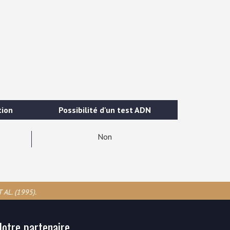
tion
Possibilité d'un test ADN
Non
 AL. (1995).
Notre partenaire