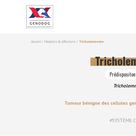
Accueil
>
Maladies & affections
>
Tricholemmome
Trichol
Prédispositon 
Trichole
Tumeur bénigne des cellules germ
#
SYSTÈME 