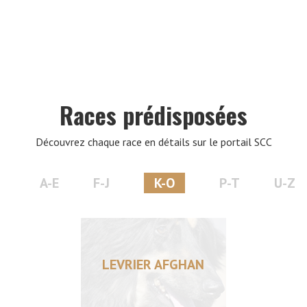
VERS LE SITE SCC.ASSO.FR
Races prédisposées
Découvrez chaque race en détails sur le portail SCC
A-E
F-J
K-O
P-T
U-Z
LEVRIER AFGHAN