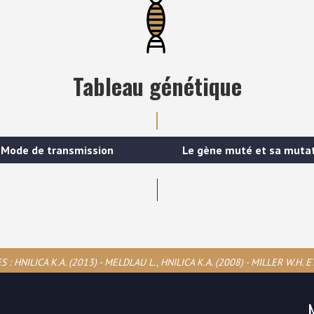
Tableau génétique
Mode de transmission
Le gène muté et sa muta
: HNILICA K.A. (2013) - MELDLAU L., HNILICA K.A. (2008) - MILLER W.H. ET