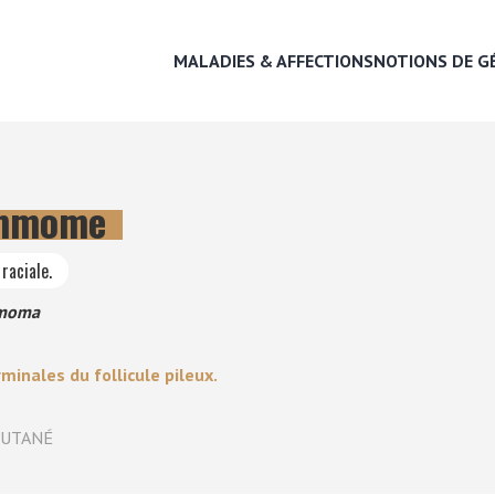
MALADIES & AFFECTIONS
NOTIONS DE G
emmome
MALADIES & AFFECTIONS
raciale.
NOTIONS DE GÉNÉTIQUE
mmoma
RECHERCHER UNE RACE
inales du follicule pileux.
LEXIQUE
CUTANÉ