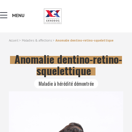
MENU
Accueil
>
Maladies & affections
>
Anomalie dentino-retino-squelettique
MALADIES & AFFECTIONS
Anomalie dentino-retino-
NOTIONS DE GÉNÉTIQUE
squelettique
RECHERCHER UNE RACE
Maladie à hérédité démontrée
LEXIQUE
VERS LE SITE SCC.ASSO.FR