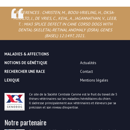
REFERENCES : CHRISTEN, M., BOOIJ-VRIELING, H., OKSA-
MINALTO, J., DE VRIES, C., KEHL, A., JAGANNATHAN, V., LEEB,
T. : MIA3 SPLICE DEFECT IN CANE CORSO DOGS WITH
DENTAL-SKELETAL-RETINAL ANOMALY (DSRA). GENES
(BASEL) 12:1497, 2021.
MALADIES & AFFECTIONS
NOTIONS DE GÉNÉTIQUE
Actualités
RECHERCHER UNE RACE
Contact
LEXIQUE
Mentions légales
Ce site de la Société Centrale Canine est le fruit du travail de 5
thèses vétérinaires sur les maladies héréditaires du chien.
Il s’adresse principalement aux vétérinaires et éleveurs par sa
précision et son niveau d’expertise.
Notre partenaire