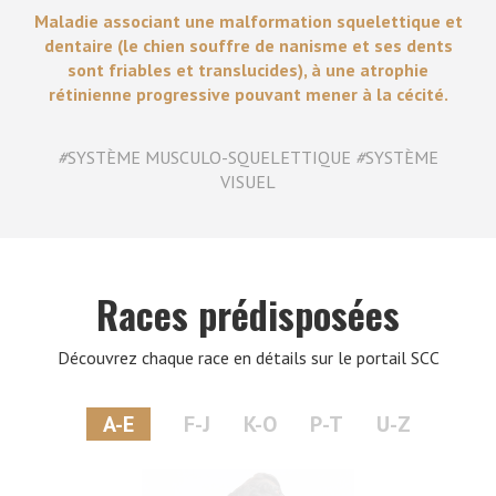
Maladie associant une malformation squelettique et
dentaire (le chien souffre de nanisme et ses dents
sont friables et translucides), à une atrophie
rétinienne progressive pouvant mener à la cécité.
#
SYSTÈME MUSCULO-SQUELETTIQUE
#
SYSTÈME
VISUEL
Races prédisposées
Découvrez chaque race en détails sur le portail SCC
A-E
F-J
K-O
P-T
U-Z