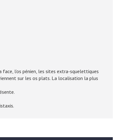
la face, l’os pénien, les sites extra-squelettiques
nnent sur les os plats. La localisation la plus
résente.
staxis.