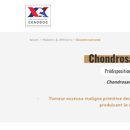
Accueil
>
Maladies & affections
>
Chondrosarcome
Chondros
Prédisposition
Chondrosa
· Tumeur osseuse maligne primitive des ch
produisant le 