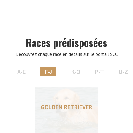
VERS LE SITE SCC.ASSO.FR
Races prédisposées
Découvrez chaque race en détails sur le portail SCC
A-E
F-J
K-O
P-T
U-Z
GOLDEN RETRIEVER