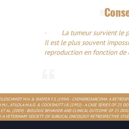
Conse
· La tumeur survient le pl
Il est le plus souvent imposs
reproduction en fonction de c
GOLDSCHMIDT M.H. & SHOFER F.S. (1994) - CHONDROSARCOMA: A RETROSPE
SH M.I., ATILOLA M.A.O. & COCKSHUTT J.R. (1992) - A CASE SERIES OF 2
N J, ET AL. (2009) - BIOLOGIC BEHAVIOR AND CLINICAL OUTCOME OF 2
 A VETERINARY SOCIETY OF SURGICAL ONCOLOGY RETROSPECTIVE STUDY. 