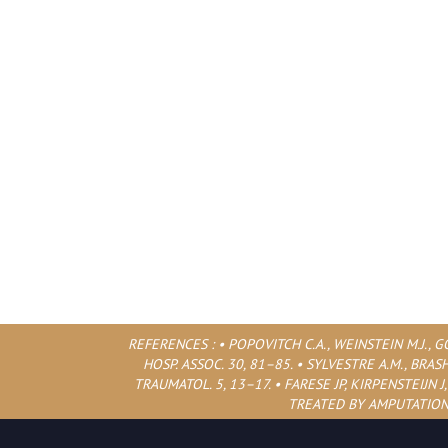
REFERENCES : • POPOVITCH C.A., WEINSTEIN M.J., 
HOSP. ASSOC. 30, 81–85. • SYLVESTRE A.M., BRA
TRAUMATOL. 5, 13–17. • FARESE JP, KIRPENSTEIJ
TREATED BY AMPUTATION: