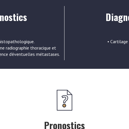
nostics
Diagno
 histopathologique.
• Cartilage
une radiographie thoracique et
ence d’éventuelles métastases.
Pronostics