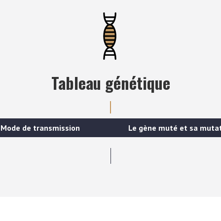
Tableau génétique
Mode de transmission
Le gène muté et sa muta