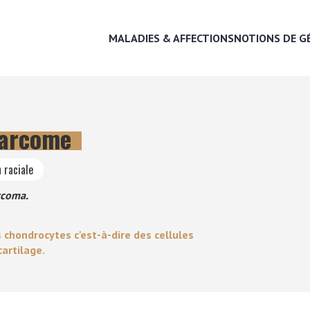
MALADIES & AFFECTIONS
NOTIONS DE G
arcome
MALADIES & AFFECTIONS
 raciale
NOTIONS DE GÉNÉTIQUE
rcoma.
RECHERCHER UNE RACE
ondrocytes c'est-à-dire des cellules
cartilage.
LEXIQUE