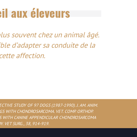
il aux éleveurs
us souvent chez un animal âgé.
ible d’adapter sa conduite de la
ette affection.
CTIVE STUDY OF 97 DOGS (1987-1990). J. AM. ANIM.
5 DOGS WITH CHONDROSARCOMA. VET. COMP. ORTHOP.
5 DOGS WITH CANINE APPENDICULAR CHONDROSARCOMA
VET SURG., 38, 914-919.