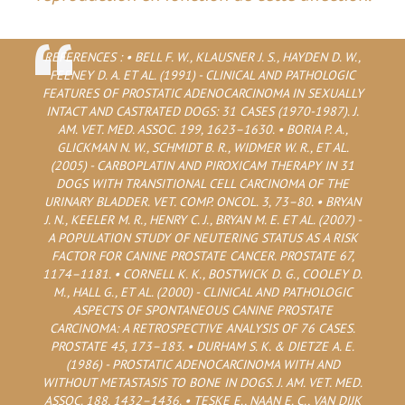
REFERENCES : • BELL F. W., KLAUSNER J. S., HAYDEN D. W.,
FEENEY D. A. ET AL. (1991) - CLINICAL AND PATHOLOGIC
FEATURES OF PROSTATIC ADENOCARCINOMA IN SEXUALLY
INTACT AND CASTRATED DOGS: 31 CASES (1970-1987). J.
AM. VET. MED. ASSOC. 199, 1623–1630. • BORIA P. A.,
GLICKMAN N. W., SCHMIDT B. R., WIDMER W. R., ET AL.
(2005) - CARBOPLATIN AND PIROXICAM THERAPY IN 31
DOGS WITH TRANSITIONAL CELL CARCINOMA OF THE
URINARY BLADDER. VET. COMP. ONCOL. 3, 73–80. • BRYAN
J. N., KEELER M. R., HENRY C. J., BRYAN M. E. ET AL. (2007) -
A POPULATION STUDY OF NEUTERING STATUS AS A RISK
FACTOR FOR CANINE PROSTATE CANCER. PROSTATE 67,
1174–1181. • CORNELL K. K., BOSTWICK D. G., COOLEY D.
M., HALL G., ET AL. (2000) - CLINICAL AND PATHOLOGIC
ASPECTS OF SPONTANEOUS CANINE PROSTATE
CARCINOMA: A RETROSPECTIVE ANALYSIS OF 76 CASES.
PROSTATE 45, 173–183. • DURHAM S. K. & DIETZE A. E.
(1986) - PROSTATIC ADENOCARCINOMA WITH AND
WITHOUT METASTASIS TO BONE IN DOGS. J. AM. VET. MED.
ASSOC. 188, 1432–1436. • TESKE E., NAAN E. C., VAN DIJK