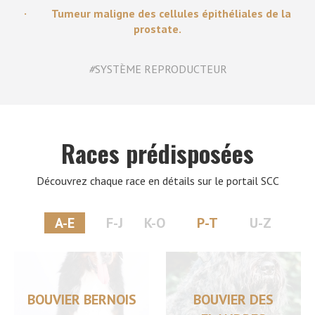
· Tumeur maligne des cellules épithéliales de la
prostate.
#
SYSTÈME REPRODUCTEUR
Races prédisposées
Découvrez chaque race en détails sur le portail SCC
A-E
F-J
K-O
P-T
U-Z
BOUVIER BERNOIS
BOUVIER DES