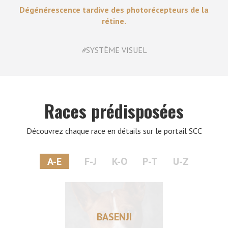
Dégénérescence tardive des photorécepteurs de la
rétine.
#
SYSTÈME VISUEL
Races prédisposées
Découvrez chaque race en détails sur le portail SCC
A-E
F-J
K-O
P-T
U-Z
BASENJI