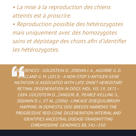
• La mise à la reproduction des chiens
atteints est à proscrire.
• Reproduction possible des hétérozygotes
mais uniquement avec des homozygotes
sains et dépistage des chiots afin d’identifier
les hétérozygotes.
REFERENCES : GOLDSTEIN O., JORDAN J. A., AGUIRRE G. D.
& ACLAND G. M. (2013) - A NON-STOP S-ANTIGEN GENE
MUTATION IS ASSOCIATED WITH LATE ONSET HEREDITARY
RETINAL DEGENERATION IN DOGS. MOL. VIS. 19, 1871–
1884. GOLDSTEIN O., ZANGERL B., PEARCE-KELLING S.,
SIDJANIN D. J., ET AL. (2006) - LINKAGE DISEQUILIBRIUM
MAPPING IN DOMESTIC DOG BREEDS NARROWS THE
PROGRESSIVE ROD-CONE DEGENERATION INTERVAL AND
IDENTIFIES ANCESTRAL DISEASE-TRANSMITTING
CHROMOSOME. GENOMICS 88, 541–550.