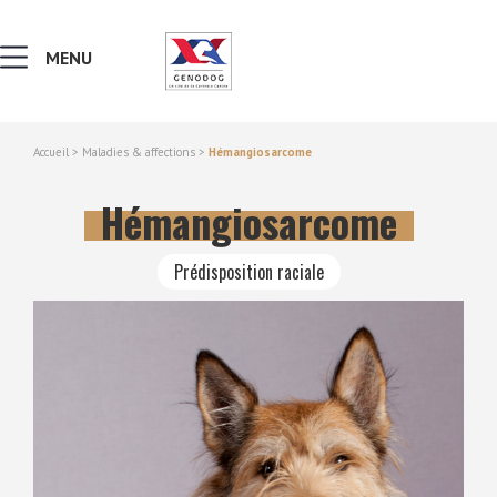
MENU
Accueil
>
Maladies & affections
>
Hémangiosarcome
MALADIES & AFFECTIONS
Hémangiosarcome
NOTIONS DE GÉNÉTIQUE
Prédisposition raciale
RECHERCHER UNE RACE
LEXIQUE
VERS LE SITE SCC.ASSO.FR