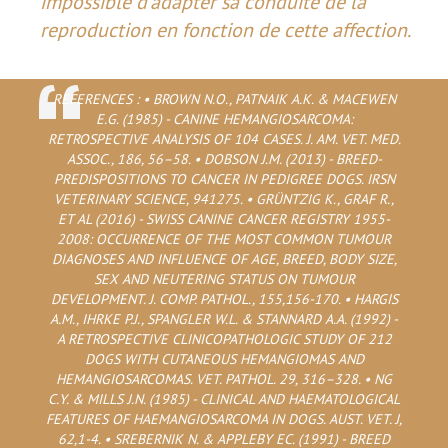
impossible d’adapter sa conduite de la
reproduction en fonction de cette affection.
REFERENCES : • BROWN N.O., PATNAIK A.K. & MACEWEN
E.G. (1985) - CANINE HEMANGIOSARCOMA:
RETROSPECTIVE ANALYSIS OF 104 CASES. J. AM. VET. MED.
ASSOC., 186, 56–58. • DOBSON J.M. (2013) - BREED-
PREDISPOSITIONS TO CANCER IN PEDIGREE DOGS. IRSN
VETERINARY SCIENCE, 941275. • GRÜNTZIG K., GRAF R.,
ET AL (2016) - SWISS CANINE CANCER REGISTRY 1955-
2008: OCCURRENCE OF THE MOST COMMON TUMOUR
DIAGNOSES AND INFLUENCE OF AGE, BREED, BODY SIZE,
SEX AND NEUTERING STATUS ON TUMOUR
DEVELOPMENT. J. COMP. PATHOL., 155,156-170. • HARGIS
A.M., IHRKE P.J., SPANGLER W.L. & STANNARD A.A. (1992) -
A RETROSPECTIVE CLINICOPATHOLOGIC STUDY OF 212
DOGS WITH CUTANEOUS HEMANGIOMAS AND
HEMANGIOSARCOMAS. VET. PATHOL. 29, 316–328. • NG
C.Y. & MILLS J.N. (1985) - CLINICAL AND HAEMATOLOGICAL
FEATURES OF HAEMANGIOSARCOMA IN DOGS. AUST. VET. J,
62,1-4. • SREBERNIK N. & APPLEBY EC. (1991) - BREED