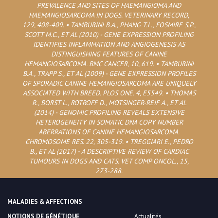
PREVALENCE AND SITES OF HAEMANGIOMA AND
HAEMANGIOSARCOMA IN DOGS. VETERINARY RECORD,
129, 408-409. • TAMBURINI B.A., PHANG T.L., FOSMIRE S.P.,
SCOTT M.C., ET AL (2010) - GENE EXPRESSION PROFILING
IDENTIFIES INFLAMMATION AND ANGIOGENESIS AS
DISTINGUISHING FEATURES OF CANINE
HEMANGIOSARCOMA. BMC CANCER, 10, 619. • TAMBURINI
B.A., TRAPP S., ET AL (2009) - GENE EXPRESSION PROFILES
OF SPORADIC CANINE HEMANGIOSARCOMA ARE UNIQUELY
ASSOCIATED WITH BREED. PLOS ONE. 4, E5549. • THOMAS
R., BORST L., ROTROFF D., MOTSINGER-REIF A., ET AL
(2014) - GENOMIC PROFILING REVEALS EXTENSIVE
HETEROGENEITY IN SOMATIC DNA COPY NUMBER
ABERRATIONS OF CANINE HEMANGIOSARCOMA.
CHROMOSOME RES. 22, 305-319. • TREGGIARI E., PEDRO
B., ET AL (2017) - A DESCRIPTIVE REVIEW OF CARDIAC
TUMOURS IN DOGS AND CATS. VET COMP ONCOL., 15,
273-288.
MALADIES & AFFECTIONS
NOTIONS DE GÉNÉTIQUE
Actualités