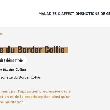
MALADIES & AFFECTIONS
NOTIONS DE G
ie
e du Border Collie
MALADIES & AFFECTIONS
aire démontrée.
NOTIONS DE GÉNÉTIQUE
n Border Collies
sorielle du Border Collie
RECHERCHER UNE RACE
ement par l’apparition progressive d’une
LEXIQUE
ption et de la proprioception ainsi qu’un
to-mutilation.