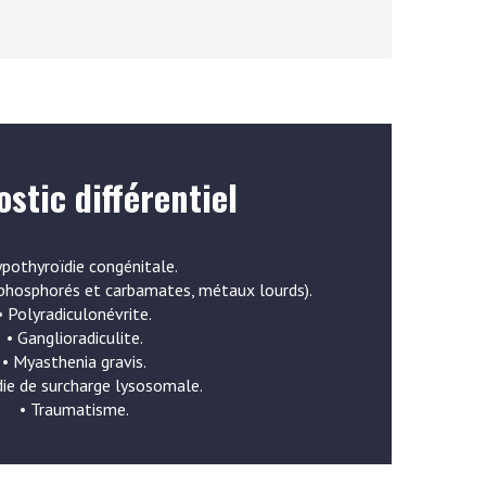
stic différentiel
ypothyroïdie congénitale.
ophosphorés et carbamates, métaux lourds).
• Polyradiculonévrite.
• Ganglioradiculite.
• Myasthenia gravis.
ie de surcharge lysosomale.
• Traumatisme.