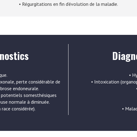
• Régurgitations en fin d’évolution de la maladie.
nostics
Diagno
que.
• H
axonale, perte considérable de
• Intoxication (organ
fibrose endoneurale.
e potentiels somesthésiques
euse normale à diminuée.
a race considérée).
• Malad