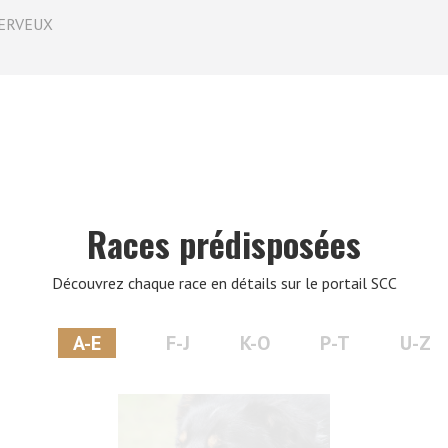
ERVEUX
VERS LE SITE SCC.ASSO.FR
Races prédisposées
Découvrez chaque race en détails sur le portail SCC
A-E
F-J
K-O
P-T
U-Z