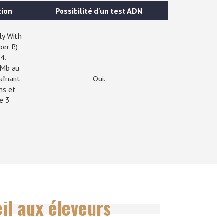
tion
Possibilité d'un test ADN
ly With
ber B)
4.
 Mb au
raînant
Oui.
ns et
e 3
e
il aux éleveurs