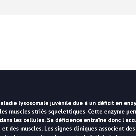
VERS LE SITE SCC.ASSO.FR
e maladie lysosomale juvénile due à un déficit en 
t les muscles striés squelettiques. Cette enzyme p
ans les cellules. Sa déficience entraîne donc l'ac
e et des muscles. Les signes cliniques associent de