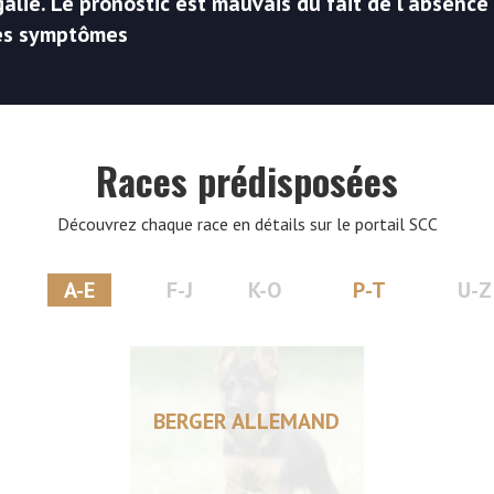
ie. Le pronostic est mauvais du fait de l'absence 
des symptômes
Races prédisposées
Découvrez chaque race en détails sur le portail SCC
A-E
F-J
K-O
P-T
U-Z
BERGER ALLEMAND