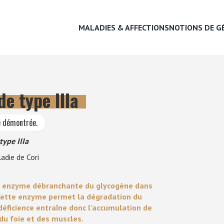
MALADIES & AFFECTIONS
NOTIONS DE G
e type IIIa
MALADIES & AFFECTIONS
é démontrée.
NOTIONS DE GÉNÉTIQUE
type IIIa
adie de Cori
RECHERCHER UNE RACE
en enzyme débranchante du glycogène dans
LEXIQUE
. Cette enzyme permet la dégradation du
déficience entraîne donc l'accumulation de
du foie et des muscles.