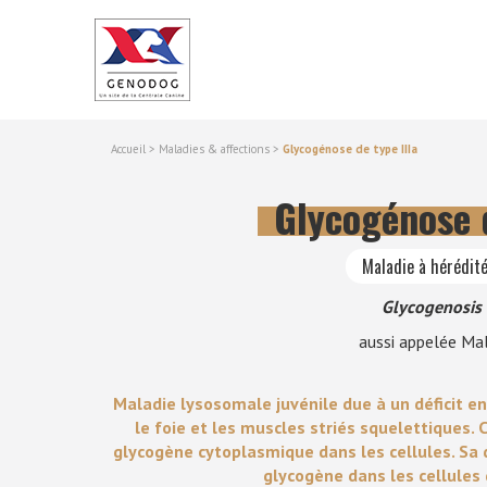
Accueil
>
Maladies & affections
>
Glycogénose de type IIIa
Glycogénose d
Maladie à hérédit
Glycogenosis 
aussi appelée Mal
Maladie lysosomale juvénile due à un déficit 
le foie et les muscles striés squelettiques
glycogène cytoplasmique dans les cellules. Sa 
glycogène dans les cellules 