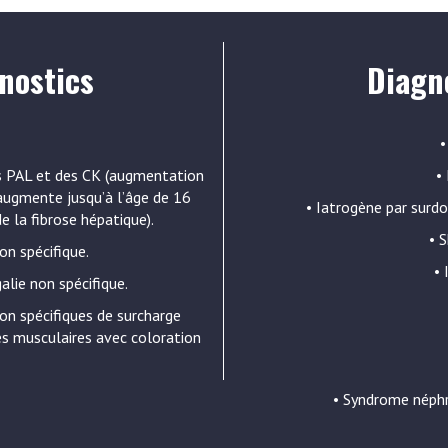
nostics
Diagno
•
es PAL et des CK (augmentation
•
augmente jusqu’à l’âge de 16
• Iatrogène par surdo
e la fibrose hépatique).
• 
on spécifique.
• 
lie non spécifique.
non spécifiques de surcharge
les musculaires avec coloration
• Syndrome néphr