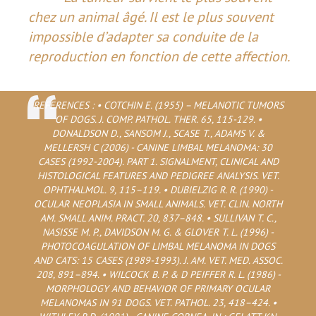
chez un animal âgé. Il est le plus souvent
impossible d’adapter sa conduite de la
reproduction en fonction de cette affection.
REFERENCES : • COTCHIN E. (1955) – MELANOTIC TUMORS
OF DOGS. J. COMP. PATHOL. THER. 65, 115-129. •
DONALDSON D., SANSOM J., SCASE T., ADAMS V. &
MELLERSH C (2006) - CANINE LIMBAL MELANOMA: 30
CASES (1992-2004). PART 1. SIGNALMENT, CLINICAL AND
HISTOLOGICAL FEATURES AND PEDIGREE ANALYSIS. VET.
OPHTHALMOL. 9, 115–119. • DUBIELZIG R. R. (1990) -
OCULAR NEOPLASIA IN SMALL ANIMALS. VET. CLIN. NORTH
AM. SMALL ANIM. PRACT. 20, 837–848. • SULLIVAN T. C.,
NASISSE M. P., DAVIDSON M. G. & GLOVER T. L. (1996) -
PHOTOCOAGULATION OF LIMBAL MELANOMA IN DOGS
AND CATS: 15 CASES (1989-1993). J. AM. VET. MED. ASSOC.
208, 891–894. • WILCOCK B. P. & D PEIFFER R. L. (1986) -
MORPHOLOGY AND BEHAVIOR OF PRIMARY OCULAR
MELANOMAS IN 91 DOGS. VET. PATHOL. 23, 418–424. •