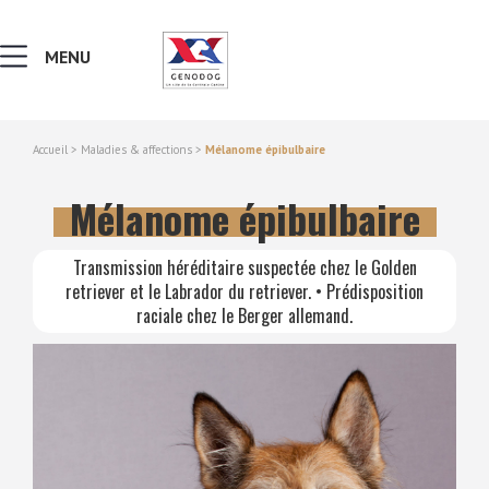
MENU
Accueil
>
Maladies & affections
>
Mélanome épibulbaire
MALADIES & AFFECTIONS
Mélanome épibulbaire
NOTIONS DE GÉNÉTIQUE
Transmission héréditaire suspectée chez le Golden
retriever et le Labrador du retriever. • Prédisposition
RECHERCHER UNE RACE
raciale chez le Berger allemand.
LEXIQUE
VERS LE SITE SCC.ASSO.FR