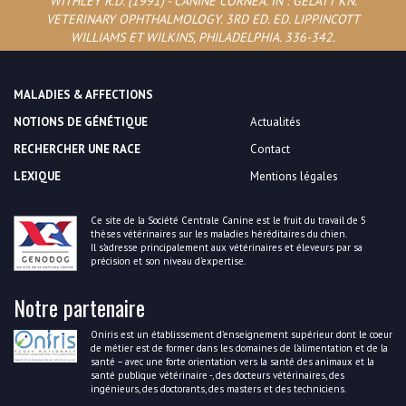
WITHLEY R.D. (1991) - CANINE CORNEA. IN : GELATT KN.
VETERINARY OPHTHALMOLOGY. 3RD ED. ED. LIPPINCOTT
WILLIAMS ET WILKINS, PHILADELPHIA. 336-342.
MALADIES & AFFECTIONS
NOTIONS DE GÉNÉTIQUE
Actualités
RECHERCHER UNE RACE
Contact
LEXIQUE
Mentions légales
Ce site de la Société Centrale Canine est le fruit du travail de 5
thèses vétérinaires sur les maladies héréditaires du chien.
Il s’adresse principalement aux vétérinaires et éleveurs par sa
précision et son niveau d’expertise.
Notre partenaire
Oniris est un établissement d’enseignement supérieur dont le coeur
de métier est de former dans les domaines de l’alimentation et de la
santé – avec une forte orientation vers la santé des animaux et la
santé publique vétérinaire -, des docteurs vétérinaires, des
ingénieurs, des doctorants, des masters et des techniciens.