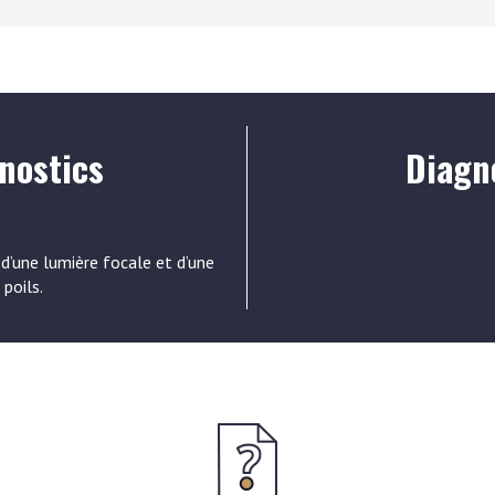
nostics
Diagno
e d’une lumière focale et d’une
 poils.