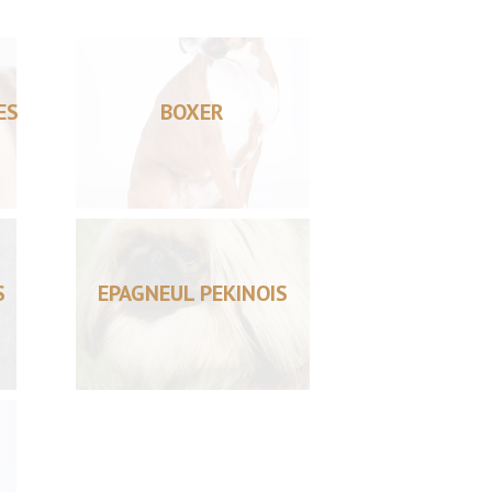
ES
BOXER
S
EPAGNEUL PEKINOIS