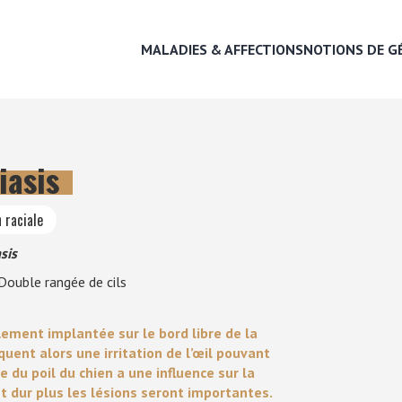
MALADIES & AFFECTIONS
NOTIONS DE G
iasis
MALADIES & AFFECTIONS
 raciale
NOTIONS DE GÉNÉTIQUE
sis
 Double rangée de cils
RECHERCHER UNE RACE
ement implantée sur le bord libre de la
LEXIQUE
quent alors une irritation de l’œil pouvant
e du poil du chien a une influence sur la
est dur plus les lésions seront importantes.