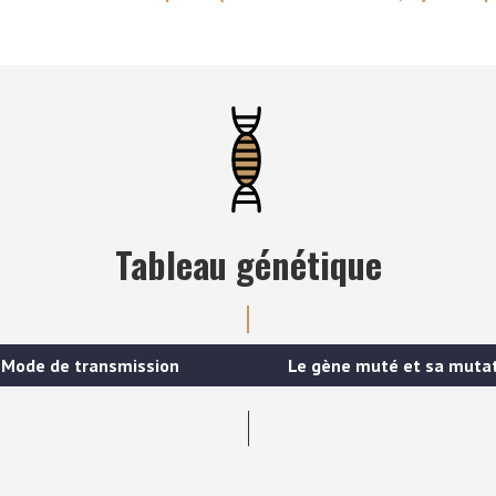
Tableau génétique
Mode de transmission
Le gène muté et sa muta