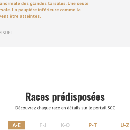
 anormale des glandes tarsales. Une seule
 tarsale. La paupière inférieure comme la
VERS LE SITE SCC.ASSO.FR
ent être atteintes.
VISUEL
Races prédisposées
Découvrez chaque race en détails sur le portail SCC
A-E
F-J
K-O
P-T
U-Z