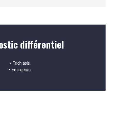
stic différentiel
• Trichiasis.
• Entropion.