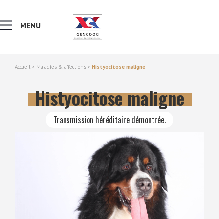
MENU
Accueil
>
Maladies & affections
>
Histyocitose maligne
MALADIES & AFFECTIONS
Histyocitose maligne
NOTIONS DE GÉNÉTIQUE
Transmission héréditaire démontrée.
RECHERCHER UNE RACE
LEXIQUE
VERS LE SITE SCC.ASSO.FR