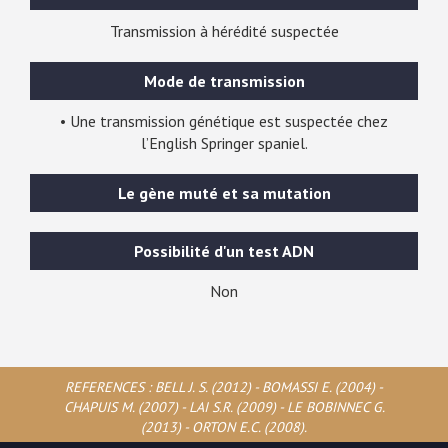
Transmission à hérédité suspectée
Mode de transmission
• Une transmission génétique est suspectée chez
l’English Springer spaniel.
Le gène muté et sa mutation
Possibilité d'un test ADN
Non
REFERENCES : BELL J. S. (2012) - BOMASSI E. (2004) -
CHAPUIS M. (2007) - LAI S.R. (2009) - LE BOBINNEC G.
(2013) - ORTON E.C. (2008).