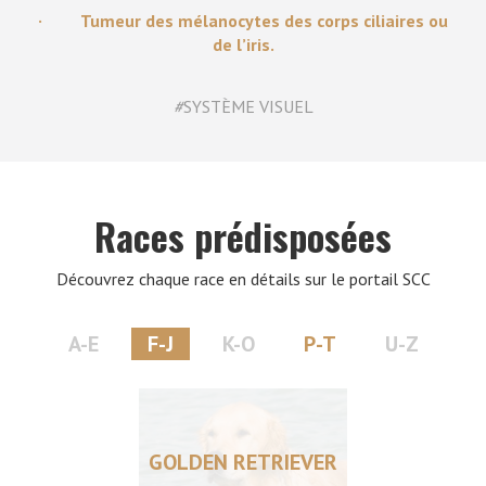
· Tumeur des mélanocytes des corps ciliaires ou
de l’iris.
#
SYSTÈME VISUEL
Races prédisposées
Découvrez chaque race en détails sur le portail SCC
A-E
F-J
K-O
P-T
U-Z
GOLDEN RETRIEVER