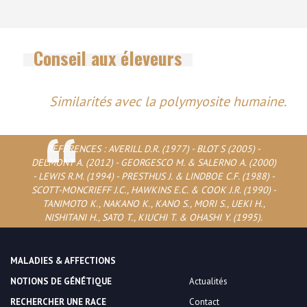
Conseil aux éleveurs
Similarités avec la polymyosite humaine.
REFERENCES : AVERILL D.R. (1977) - BLOT S (2005) -
DELMONT A. (2012) - GEORGESCO M. & SALERNO A. (2000)
- LEWIS R.M. (1994) - PRESTHUS J. & LINDBOE C.F. (1988) -
SCOTT-MONCRIEFF J.C., HAWKINS E.C. & COOK J.R. (1990) -
TANIMOTO K., NAKANO K., KANO S., MORI S., UEKI H.,
NISHITANI H., SATO T., KIUCHI T. & OHASHI Y. (1995).
MALADIES & AFFECTIONS
NOTIONS DE GÉNÉTIQUE
Actualités
RECHERCHER UNE RACE
Contact