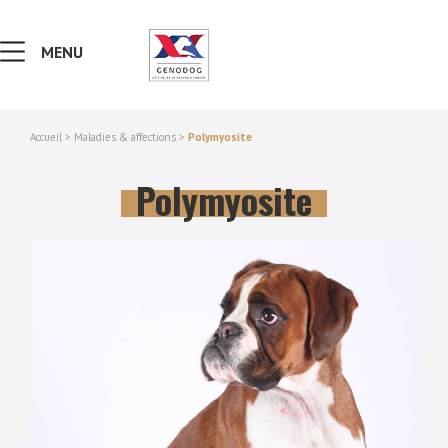
MENU
Accueil
>
Maladies & affections
>
Polymyosite
MALADIES & AFFECTIONS
Polymyosite
NOTIONS DE GÉNÉTIQUE
RECHERCHER UNE RACE
LEXIQUE
VERS LE SITE SCC.ASSO.FR