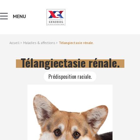
MENU
Accueil
>
Maladies & affections
>
Télangiectasie rénale.
MALADIES & AFFECTIONS
Télangiectasie rénale.
NOTIONS DE GÉNÉTIQUE
Prédisposition raciale.
RECHERCHER UNE RACE
LEXIQUE
VERS LE SITE SCC.ASSO.FR