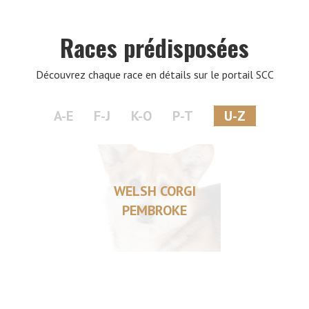
Races prédisposées
Découvrez chaque race en détails sur le portail SCC
A-E
F-J
K-O
P-T
U-Z
WELSH CORGI
PEMBROKE