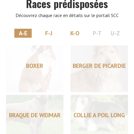
Races prédisposées
Découvrez chaque race en détails sur le portail SCC
A-E
F-J
K-O
P-T
U-Z
BOXER
BERGER DE PICARDIE
BRAQUE DE WEIMAR
COLLIE A POIL LONG