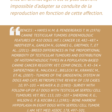
impossible d’adapter sa conduite de la
reproduction en fonction de cette affection.
REFERENCES : • HAYES H. M. & PENDERGRASS T. W. (1976)
- CANINE TESTICULAR TUMORS: EPIDEMIOLOGIC
FEATURES OF 410 DOGS. INT. J. CANCER 18, 482–487. •
NØDTVEDT A., GAMLEM H., GUNNES G., GROTMOL T., ET
AL.. (2011) - BREED DIFFERENCES IN THE PROPORTIONAL
MORBIDITY OF TESTICULAR TUMOURS AND DISTRIBUTION
OF HISTOPATHOLOGIC TYPES IN A POPULATION-BASED
CANINE CANCER REGISTRY. VET. COMP. ONCOL. 9, 45–54. •
SAPIERZYNSKI R., MALICKA E., BIELECKI W., KRAWIEC M.,
ET AL. (2007) - TUMORS OF THE UROGENITAL SYSTEM IN
DOGS AND CATS. RETROSPECTIVE REVIEW OF 138 CASES.
10, 97–103. • WEAVER A. D. (1983) - SURVEY WITH
FOLLOW-UP OF 67 DOGS WITH TESTICULAR SERTOLI CELL
TUMOURS. VET. REC. 113, 105–107. • SHERDING R. G.,
WILSON G. P. & KOCIBA G. J. (1981) - BONE MARROW
HYPOPLASIA IN EIGHT DOGS WITH SERTOLI CELL TUMOR.
J. AM. VET. MED. ASSOC. 178, 497–501.