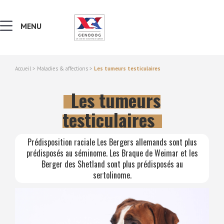
MENU
Accueil
>
Maladies & affections
>
Les tumeurs testiculaires
MALADIES & AFFECTIONS
Les tumeurs
NOTIONS DE GÉNÉTIQUE
testiculaires
RECHERCHER UNE RACE
Prédisposition raciale Les Bergers allemands sont plus
prédisposés au séminome. Les Braque de Weimar et les
Berger des Shetland sont plus prédisposés au
LEXIQUE
sertolinome.
VERS LE SITE SCC.ASSO.FR