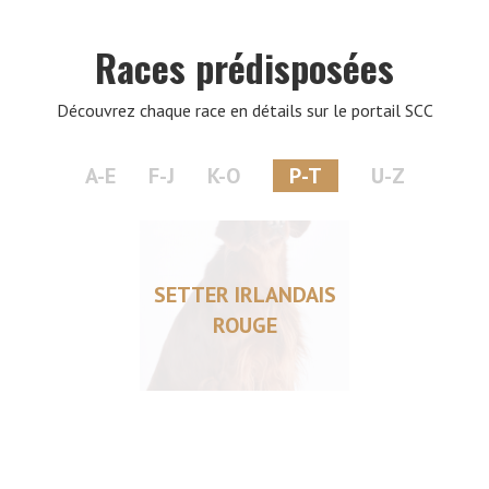
Races prédisposées
Découvrez chaque race en détails sur le portail SCC
A-E
F-J
K-O
P-T
U-Z
SETTER IRLANDAIS
ROUGE