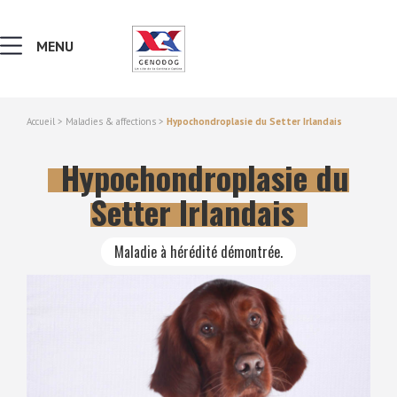
MENU
Accueil
>
Maladies & affections
>
Hypochondroplasie du Setter Irlandais
MALADIES & AFFECTIONS
Hypochondroplasie du
NOTIONS DE GÉNÉTIQUE
Setter Irlandais
RECHERCHER UNE RACE
Maladie à hérédité démontrée.
LEXIQUE
VERS LE SITE SCC.ASSO.FR