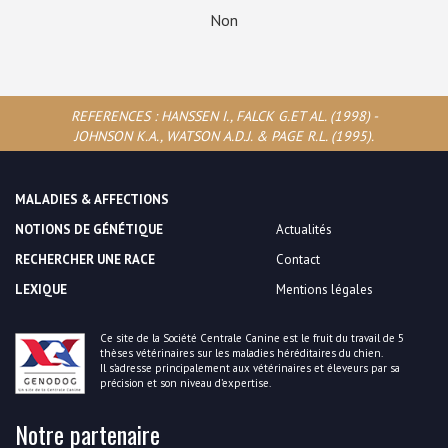
Non
REFERENCES : HANSSEN I., FALCK G.ET AL. (1998) -
JOHNSON K.A., WATSON A.D.J. & PAGE R.L. (1995).
MALADIES & AFFECTIONS
NOTIONS DE GÉNÉTIQUE
Actualités
RECHERCHER UNE RACE
Contact
LEXIQUE
Mentions légales
Ce site de la Société Centrale Canine est le fruit du travail de 5
thèses vétérinaires sur les maladies héréditaires du chien.
Il s’adresse principalement aux vétérinaires et éleveurs par sa
précision et son niveau d’expertise.
Notre partenaire