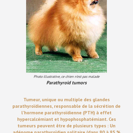
Photo illustrative, ce chien n’est pas malade
Parathyroid tumors
Tumeur, unique ou multiple des glandes
parathyroïdiennes, responsable de la sécrétion de
l’hormone parathyroïdienne (PTH) à effet
hypercalcémiant et hypophosphatémiant. Ces
tumeurs peuvent être de plusieurs types : Un
adénome parathyroïdien solitaire (dans 80 à 85 %