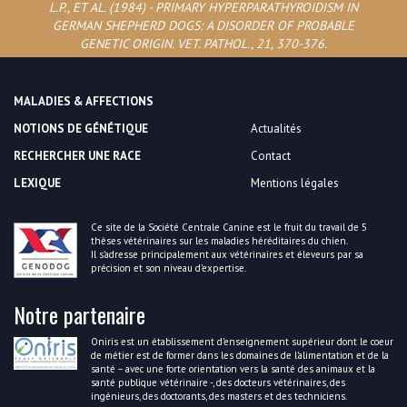
L.P., ET AL. (1984) - PRIMARY HYPERPARATHYROIDISM IN
GERMAN SHEPHERD DOGS: A DISORDER OF PROBABLE
GENETIC ORIGIN. VET. PATHOL., 21, 370-376.
MALADIES & AFFECTIONS
NOTIONS DE GÉNÉTIQUE
Actualités
RECHERCHER UNE RACE
Contact
LEXIQUE
Mentions légales
Ce site de la Société Centrale Canine est le fruit du travail de 5
thèses vétérinaires sur les maladies héréditaires du chien.
Il s’adresse principalement aux vétérinaires et éleveurs par sa
précision et son niveau d’expertise.
Notre partenaire
Oniris est un établissement d’enseignement supérieur dont le coeur
de métier est de former dans les domaines de l’alimentation et de la
santé – avec une forte orientation vers la santé des animaux et la
santé publique vétérinaire -, des docteurs vétérinaires, des
ingénieurs, des doctorants, des masters et des techniciens.