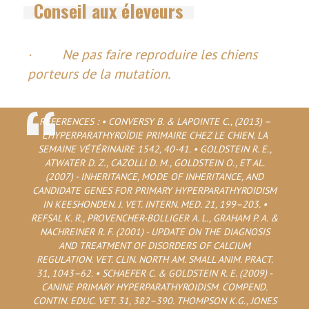
Conseil aux éleveurs
· Ne pas faire reproduire les chiens
porteurs de la mutation.
REFERENCES : • CONVERSY B. & LAPOINTE C., (2013) –
L’HYPERPARATHYROÏDIE PRIMAIRE CHEZ LE CHIEN. LA
SEMAINE VÉTÉRINAIRE 1542, 40-41. • GOLDSTEIN R. E.,
ATWATER D. Z., CAZOLLI D. M., GOLDSTEIN O., ET AL.
(2007) - INHERITANCE, MODE OF INHERITANCE, AND
CANDIDATE GENES FOR PRIMARY HYPERPARATHYROIDISM
IN KEESHONDEN. J. VET. INTERN. MED. 21, 199–203. •
REFSAL K. R., PROVENCHER-BOLLIGER A. L., GRAHAM P. A. &
NACHREINER R. F. (2001) - UPDATE ON THE DIAGNOSIS
AND TREATMENT OF DISORDERS OF CALCIUM
REGULATION. VET. CLIN. NORTH AM. SMALL ANIM. PRACT.
31, 1043–62. • SCHAEFER C. & GOLDSTEIN R. E. (2009) -
CANINE PRIMARY HYPERPARATHYROIDISM. COMPEND.
CONTIN. EDUC. VET. 31, 382–390. THOMPSON K.G., JONES