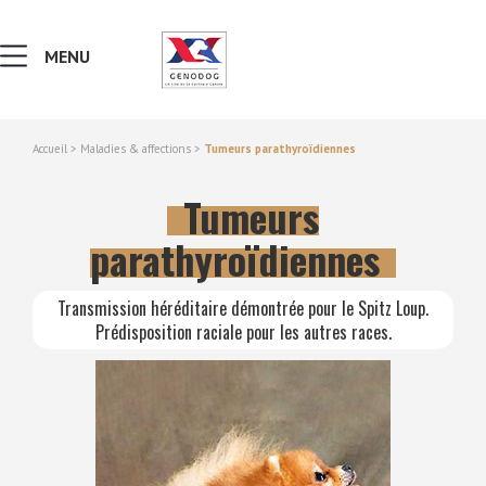
MENU
Accueil
>
Maladies & affections
>
Tumeurs parathyroïdiennes
MALADIES & AFFECTIONS
Tumeurs
NOTIONS DE GÉNÉTIQUE
parathyroïdiennes
RECHERCHER UNE RACE
Transmission héréditaire démontrée pour le Spitz Loup.
Prédisposition raciale pour les autres races.
LEXIQUE
VERS LE SITE SCC.ASSO.FR