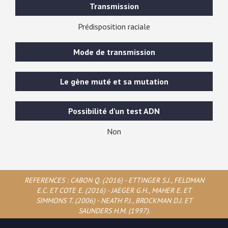
Transmission
Prédisposition raciale
Mode de transmission
Le gène muté et sa mutation
Possibilité d'un test ADN
Non
REFERENCES : CABON Q. (2016) - ETTINGER S.J., FELDMAN
E.C. ET COTE E. (2016) - JAEGER G.H., MAHER E. ET
SIMMONS T. (2006) - NEATH P.J., BROCKMAN D.J. ET
SAUNDERS H.M. (1997).