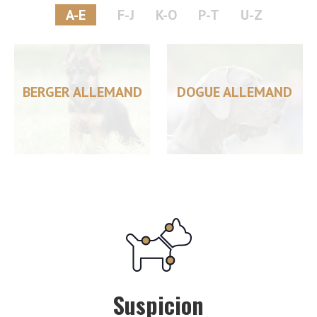
A-E
F-J
K-O
P-T
U-Z
BERGER ALLEMAND
DOGUE ALLEMAND
Suspicion