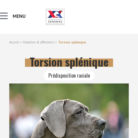
MENU
Accueil
>
Maladies & affections
>
Torsion splénique
MALADIES & AFFECTIONS
Torsion splénique
NOTIONS DE GÉNÉTIQUE
Prédisposition raciale
RECHERCHER UNE RACE
LEXIQUE
VERS LE SITE SCC.ASSO.FR