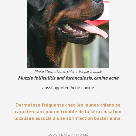
Photo illustrative, ce chien n’est pas malade
Muzzle folliculitis and furonculosis, canine acne
aussi appelée Acné canine
Dermatose fréquente chez les jeunes chiens se
caractérisant par un trouble de la kératinisation
localisée associé à une surinfection bactérienne.
#
SYSTÈME CUTANÉ