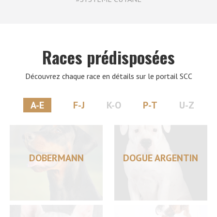
Races prédisposées
Découvrez chaque race en détails sur le portail SCC
A-E
F-J
K-O
P-T
U-Z
DOBERMANN
DOGUE ARGENTIN