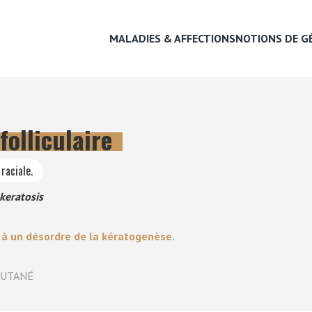
MALADIES & AFFECTIONS
NOTIONS DE G
folliculaire
MALADIES & AFFECTIONS
raciale.
NOTIONS DE GÉNÉTIQUE
akeratosis
RECHERCHER UNE RACE
à un désordre de la kératogenèse.
LEXIQUE
CUTANÉ