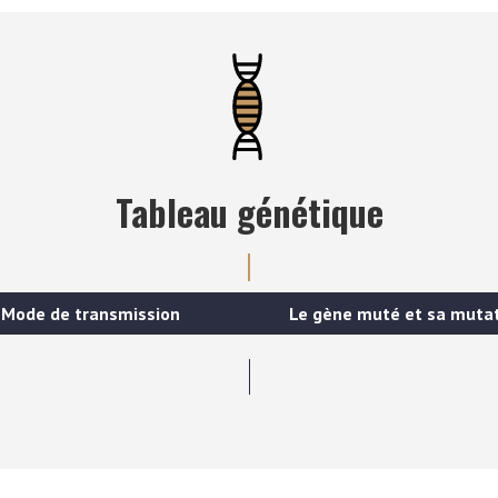
Tableau génétique
Mode de transmission
Le gène muté et sa muta