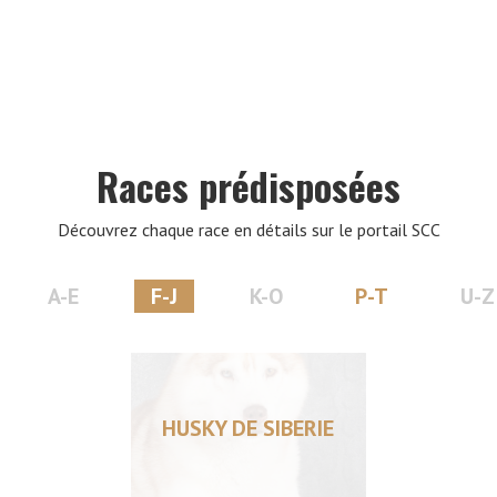
VERS LE SITE SCC.ASSO.FR
Races prédisposées
Découvrez chaque race en détails sur le portail SCC
A-E
F-J
K-O
P-T
U-Z
HUSKY DE SIBERIE