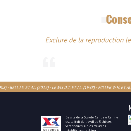
Conse
Exclure de la reproduction le
) - BELL J.S. ET AL. (2012) - LEWIS D.T. ET AL. (1998) - MILLER W.H. ET AL. 
Ce site de la Société Centrale Canine
est le fruit du travail de 5 thèses
vétérinaires sur les maladies
héréditaires du chien.