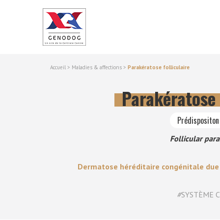
Accueil
>
Maladies & affections
>
Parakératose folliculaire
Parakératose 
Prédispositon 
Follicular par
Dermatose héréditaire congénitale due 
#
SYSTÈME 