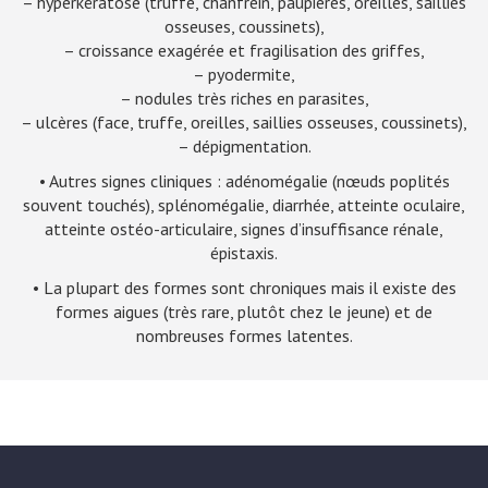
– hyperkératose (truffe, chanfrein, paupières, oreilles, saillies
osseuses, coussinets),
– croissance exagérée et fragilisation des griffes,
– pyodermite,
– nodules très riches en parasites,
– ulcères (face, truffe, oreilles, saillies osseuses, coussinets),
– dépigmentation.
• Autres signes cliniques : adénomégalie (nœuds poplités
souvent touchés), splénomégalie, diarrhée, atteinte oculaire,
atteinte ostéo-articulaire, signes d’insuffisance rénale,
épistaxis.
• La plupart des formes sont chroniques mais il existe des
formes aigues (très rare, plutôt chez le jeune) et de
nombreuses formes latentes.