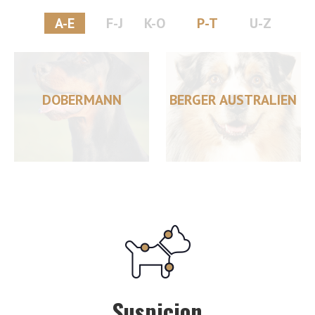
A-E
F-J
K-O
P-T
U-Z
DOBERMANN
BERGER AUSTRALIEN
Suspicion