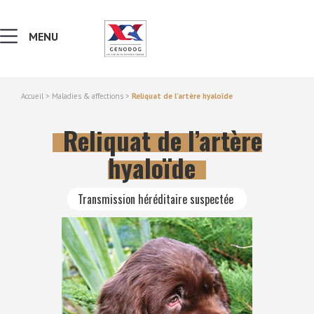
MENU
Accueil
>
Maladies & affections
>
Reliquat de l’artère hyaloïde
MALADIES & AFFECTIONS
Reliquat de l’artère
NOTIONS DE GÉNÉTIQUE
hyaloïde
RECHERCHER UNE RACE
Transmission héréditaire suspectée
LEXIQUE
VERS LE SITE SCC.ASSO.FR