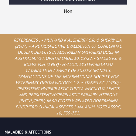
Non
REFERENCES : • MUNYARD K.A., SHERRY C.R. & SHERRY L.A.
(2007) – A RETROSPECTIVE EVALUATION OF CONGENITAL
OCULAR DEFECTS IN AUSTRALIAN SHEPHERD DOGS IN
AUSTRALIA. VET. OPHTHALMOL. 10, 19-22. • STADES F.C &
BOEVE M.H. (1989) - HYALOID SYSTEM-RELATED
CATARACTS IN A FAMILY OF SUSSEX SPANIELS.
TRANSACTIONS OF THE INTERNATIONAL SOCIETY FOR
VETERINARY OPHTALMOLOGY, 1-2. • STADES F.C. (1980) -
PERSISTENT HYPERPLASTIC TUNICA VASCULOSA LENTIS
AND PERSISTENT HYPERPLASTIC PRIMARY VITREOUS
(PHTVL/PHPV) IN 90 CLOSELY RELATED DOBERMANN
PINSCHERS: CLINICAL ASPECTS. J. AM. ANIM. HOSP. ASSOC,
16, 739-751.
MALADIES & AFFECTIONS