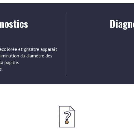
nostics
Diagno
colorée et grisâtre apparaît
 diminution du diamètre des
a papille.
e.