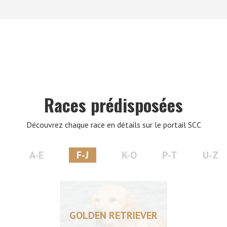
VERS LE SITE SCC.ASSO.FR
Races prédisposées
Découvrez chaque race en détails sur le portail SCC
A-E
F-J
K-O
P-T
U-Z
GOLDEN RETRIEVER