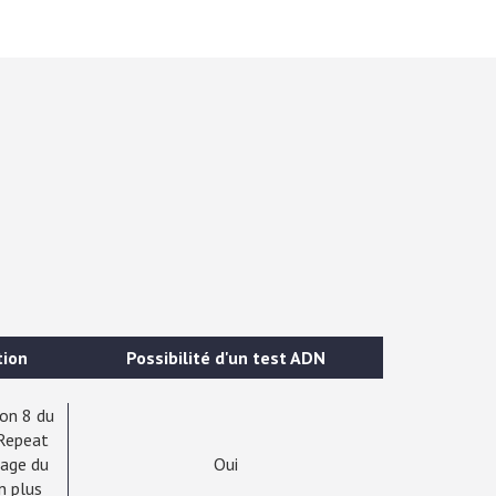
tion
Possibilité d'un test ADN
xon 8 du
 Repeat
lage du
Oui
n plus