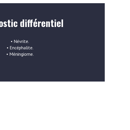
stic différentiel
• Névrite.
• Encéphalite.
• Méningiome.