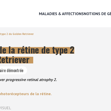
MALADIES & AFFECTIONS
NOTIONS DE G
 type 2 du Golden Retriever
e la rétine de type 2
MALADIES & AFFECTIONS
etriever
NOTIONS DE GÉNÉTIQUE
taire démontrée
RECHERCHER UNE RACE
ver progressive retinal atrophy 2.
LEXIQUE
hotorécepteurs de la rétine.
VISUEL