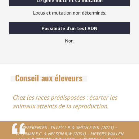
Le gène muté et sa mutation
Locus et mutation non déterminés.
Possibilité d'un test ADN
Non.
Conseil aux éleveurs
Chez les races prédisposées : écarter les
animaux atteints de la reproduction.
REFERENCES : TILLEY L.P. & SMITH F.W.K. (2015) –
FELDMAN E.C. & NELSON R.W. (2004) – MEYERS-WALLEN