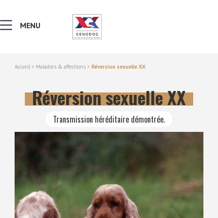
MENU
Accueil
>
Maladies & affections
>
Réversion sexuelle XX
MALADIES & AFFECTIONS
Réversion sexuelle XX
NOTIONS DE GÉNÉTIQUE
Transmission héréditaire démontrée.
RECHERCHER UNE RACE
LEXIQUE
VERS LE SITE SCC.ASSO.FR