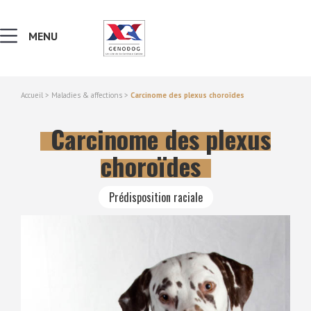
MENU
Accueil
>
Maladies & affections
>
Carcinome des plexus choroïdes
MALADIES & AFFECTIONS
Carcinome des plexus
NOTIONS DE GÉNÉTIQUE
choroïdes
RECHERCHER UNE RACE
Prédisposition raciale
LEXIQUE
VERS LE SITE SCC.ASSO.FR