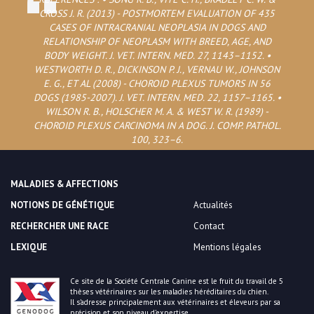
CROSS J. R. (2013) - POSTMORTEM EVALUATION OF 435
CASES OF INTRACRANIAL NEOPLASIA IN DOGS AND
RELATIONSHIP OF NEOPLASM WITH BREED, AGE, AND
BODY WEIGHT. J. VET. INTERN. MED. 27, 1143–1152. •
WESTWORTH D. R., DICKINSON P. J., VERNAU W., JOHNSON
E. G., ET AL (2008) - CHOROID PLEXUS TUMORS IN 56
DOGS (1985-2007). J. VET. INTERN. MED. 22, 1157–1165. •
WILSON R. B., HOLSCHER M. A. & WEST W. R. (1989) -
CHOROID PLEXUS CARCINOMA IN A DOG. J. COMP. PATHOL.
100, 323–6.
MALADIES & AFFECTIONS
NOTIONS DE GÉNÉTIQUE
Actualités
RECHERCHER UNE RACE
Contact
LEXIQUE
Mentions légales
Ce site de la Société Centrale Canine est le fruit du travail de 5
thèses vétérinaires sur les maladies héréditaires du chien.
Il s’adresse principalement aux vétérinaires et éleveurs par sa
précision et son niveau d’expertise.