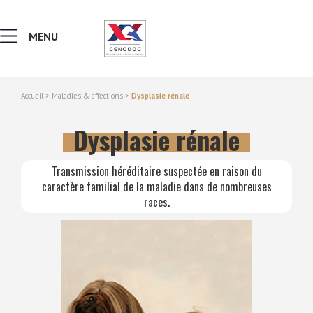
MENU
Accueil
>
Maladies & affections
>
Dysplasie rénale
MALADIES & AFFECTIONS
Dysplasie rénale
NOTIONS DE GÉNÉTIQUE
Transmission héréditaire suspectée en raison du
caractère familial de la maladie dans de nombreuses
RECHERCHER UNE RACE
races.
LEXIQUE
VERS LE SITE SCC.ASSO.FR