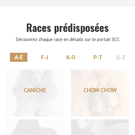
Races prédisposées
Découvrez chaque race en détails sur le portail SCC
A-E
F-J
K-O
P-T
U-Z
CANICHE
CHOW CHOW