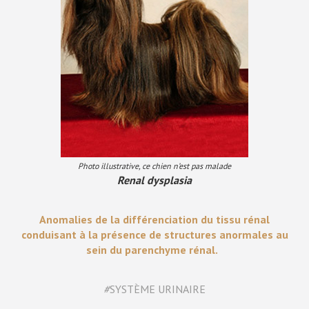
Photo illustrative, ce chien n’est pas malade
Renal dysplasia
Anomalies de la différenciation du tissu rénal
conduisant à la présence de structures anormales au
sein du parenchyme rénal.
#
SYSTÈME URINAIRE