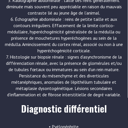
5. Radiographie abdominale : taille des reins généralement
diminuée mais souvent peu appréciable en raison du mauvais
contraste lié au jeune âge de l’animal.
6. Échographie abdominale : reins de petite taille et aux
contours irréguliers. Effacement de la limite cortico-
médullaire, hyperéchogénicité généralisée de la médulla ou
présence de mouchetures hyperéchogènes au sein de la
médulla. Amincissement du cortex rénal, associé ou non à une
hyperéchogénicité corticale.
7. Histologie sur biopsie rénale : signes d’asynchronisme de la
différenciation rénale, avec la présence de glomérules et/ou
de tubules fœtaux ou immatures au sein d’un rein mature.
Persistance du mésenchyme et des diverticules
métanéphriques, anomalies de l’épithélium tubulaire et
métaplasie dysontogénétique. Lésions secondaires
d’inflammation et de fibrose interstitielle de degré variable.
Diagnostic différentiel
• Pyélonéphrite.