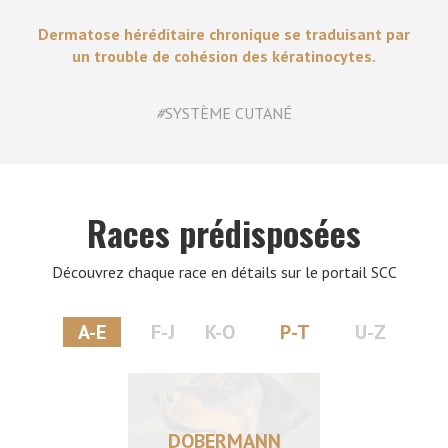
Dermatose héréditaire chronique se traduisant par
un trouble de cohésion des kératinocytes.
#
SYSTÈME CUTANÉ
Races prédisposées
Découvrez chaque race en détails sur le portail SCC
A-E
F-J
K-O
P-T
U-Z
DOBERMANN