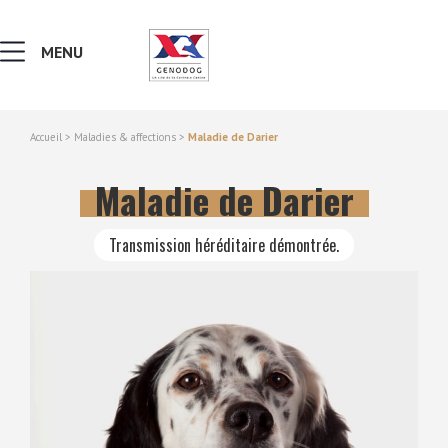
MENU
Accueil
>
Maladies & affections
>
Maladie de Darier
MALADIES & AFFECTIONS
Maladie de Darier
NOTIONS DE GÉNÉTIQUE
Transmission héréditaire démontrée.
RECHERCHER UNE RACE
LEXIQUE
VERS LE SITE SCC.ASSO.FR