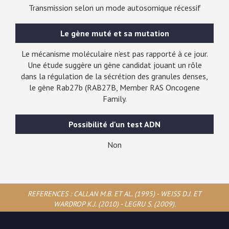
Transmission selon un mode autosomique récessif
Le gène muté et sa mutation
Le mécanisme moléculaire n’est pas rapporté à ce jour.
Une étude suggère un gène candidat jouant un rôle
dans la régulation de la sécrétion des granules denses,
le gène Rab27b (RAB27B, Member RAS Oncogene
Family.
Possibilité d'un test ADN
Non
REFERENCES : CALLAN M.B. ET AL. (1995) - WEISS D.J. ET
WARDROP K.J. (2010) - LEGRU S. (2009).