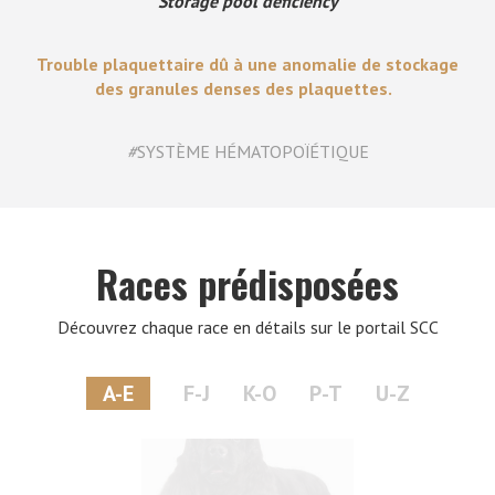
Storage pool deficiency
Trouble plaquettaire dû à une anomalie de stockage
des granules denses des plaquettes.
#
SYSTÈME HÉMATOPOÏÉTIQUE
Races prédisposées
Découvrez chaque race en détails sur le portail SCC
A-E
F-J
K-O
P-T
U-Z