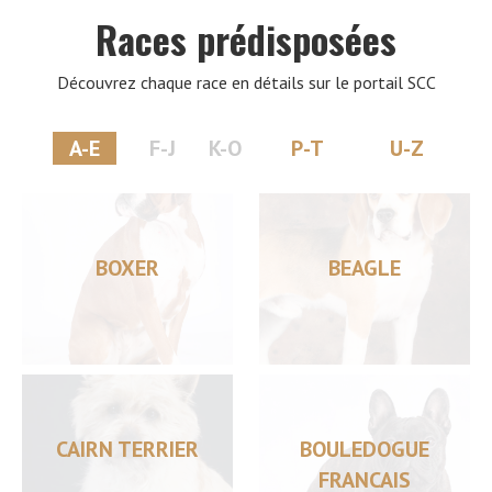
Races prédisposées
Découvrez chaque race en détails sur le portail SCC
A-E
F-J
K-O
P-T
U-Z
BOXER
BEAGLE
CAIRN TERRIER
BOULEDOGUE
FRANCAIS