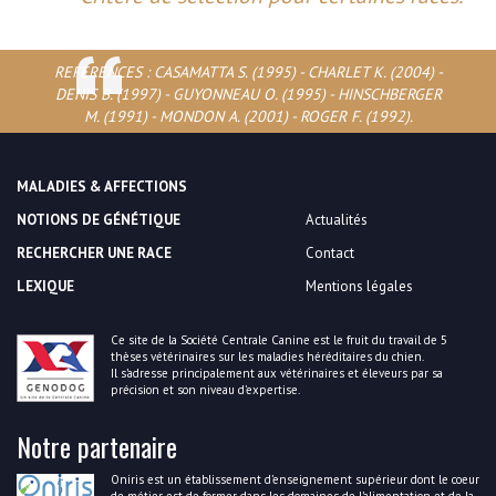
REFERENCES : CASAMATTA S. (1995) - CHARLET K. (2004) -
DENIS B. (1997) - GUYONNEAU O. (1995) - HINSCHBERGER
M. (1991) - MONDON A. (2001) - ROGER F. (1992).
MALADIES & AFFECTIONS
NOTIONS DE GÉNÉTIQUE
Actualités
RECHERCHER UNE RACE
Contact
LEXIQUE
Mentions légales
Ce site de la Société Centrale Canine est le fruit du travail de 5
thèses vétérinaires sur les maladies héréditaires du chien.
Il s’adresse principalement aux vétérinaires et éleveurs par sa
précision et son niveau d’expertise.
Notre partenaire
Oniris est un établissement d’enseignement supérieur dont le coeur