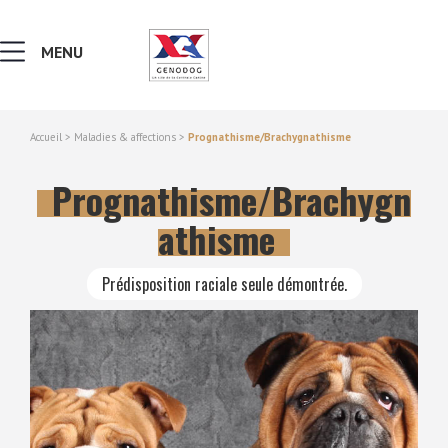
MENU
Accueil
>
Maladies & affections
>
Prognathisme/Brachygnathisme
MALADIES & AFFECTIONS
Prognathisme/Brachygn
NOTIONS DE GÉNÉTIQUE
athisme
RECHERCHER UNE RACE
Prédisposition raciale seule démontrée.
LEXIQUE
VERS LE SITE SCC.ASSO.FR