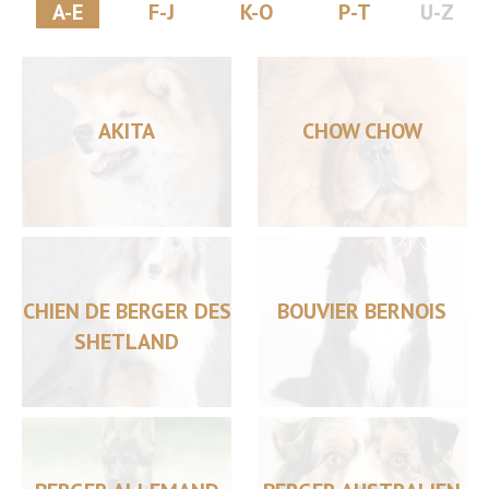
A-E
F-J
K-O
P-T
U-Z
AKITA
CHOW CHOW
CHIEN DE BERGER DES
BOUVIER BERNOIS
SHETLAND