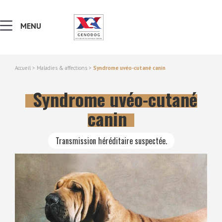
MENU
Accueil
>
Maladies & affections
>
Syndrome uvéo-cutané canin
MALADIES & AFFECTIONS
Syndrome uvéo-cutané
NOTIONS DE GÉNÉTIQUE
canin
RECHERCHER UNE RACE
Transmission héréditaire suspectée.
LEXIQUE
VERS LE SITE SCC.ASSO.FR