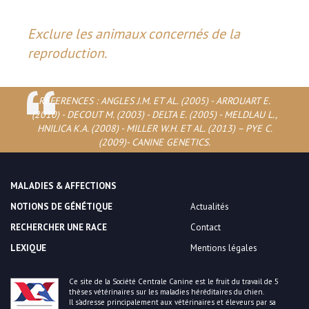
Exclure les animaux concernés de la
reproduction.
REFERENCES : ANGLES J.M. ET AL. (2005) - ARROUART E.
(2010) - DECOUT M. (2003) - DELTA E. (2005) - MELDLAU L.,
HNILICA K.A. (2008) - MILLER W.H. ET AL. (2013) – PYE C.
(2009)- CANINE GENETICS.
MALADIES & AFFECTIONS
NOTIONS DE GÉNÉTIQUE
Actualités
RECHERCHER UNE RACE
Contact
LEXIQUE
Mentions légales
Ce site de la Société Centrale Canine est le fruit du travail de 5
thèses vétérinaires sur les maladies héréditaires du chien.
Il s’adresse principalement aux vétérinaires et éleveurs par sa