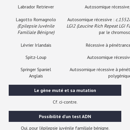
Labrador Retriever
Autosomique récessive,
Lagotto Romagnolo
Autosomique récessive :
c.1552
(Epilepsie Juvénile
LGI2 (Leucine Rich Repeat LGI 
Familiale Bénigne)
par le chromos
Lévrier Irlandais
Récessive à pénétranc
Spitz-Loup
Autosomique récessiv
Springer Spaniel
Autosomique récessive à péné
Anglais
polygéniqu
Le gène muté et sa mutation
Cf. ci-contre.
Possibilité d'un test ADN
Oui, pour l’épilepsie juvénile familiale bénigne.