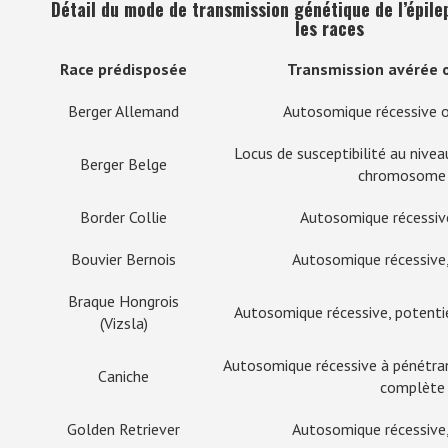
Détail du mode de transmission génétique de l’épilep
les races
Race prédisposée
Transmission avérée 
Berger Allemand
Autosomique récessive 
Locus de susceptibilité au niv
Berger Belge
chromosome
Border Collie
Autosomique récessiv
Bouvier Bernois
Autosomique récessive,
Braque Hongrois
Autosomique récessive, potent
(Vizsla)
Autosomique récessive à pénétra
Caniche
complète
Golden Retriever
Autosomique récessive,