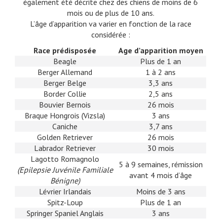
également été décrite chez des chiens de moins de 6
mois ou de plus de 10 ans.
L’âge d’apparition va varier en fonction de la race
considérée :
Race prédisposée
Age d’apparition moyen
Beagle
Plus de 1 an
Berger Allemand
1 à 2 ans
Berger Belge
3,3 ans
Border Collie
2,5 ans
Bouvier Bernois
26 mois
Braque Hongrois (Vizsla)
3 ans
Caniche
3,7 ans
Golden Retriever
26 mois
Labrador Retriever
30 mois
Lagotto Romagnolo
5 à 9 semaines, rémission
(Epilepsie Juvénile Familiale
avant 4 mois d’âge
Bénigne)
Lévrier Irlandais
Moins de 3 ans
Spitz-Loup
Plus de 1 an
Springer Spaniel Anglais
3 ans