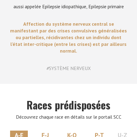
aussi appelée Epilepsie idiopathique, Epilepsie primaire
Affection du système nerveux central se
manifestant par des crises convulsives généralisées
ou partielles, récidivantes chez un individu dont
l’état inter-critique (entre les crises) est par ailleurs
normal.
#
SYSTÈME NERVEUX
Races prédisposées
Découvrez chaque race en détails sur le portail SCC
A-E
F-J
K-O
P-T
U-Z