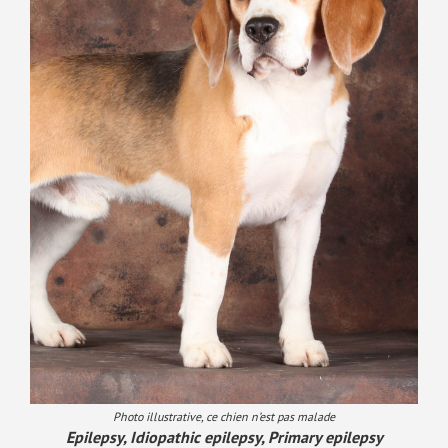
VERS 
Photo illustrative, ce chien n’est pas malade
Epilepsy, Idiopathic epilepsy, Primary epilepsy