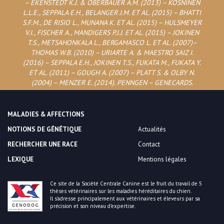
– EKENSTEDT K.J. & OBERBAUER A.M. (2013) – KOSNINEN
L.L.E., SEPPALA E.H., BELANGER J.M. ET AL. (2015) – BHATTI
S.F.M., DE RISIO L., MUNANA K. ET AL. (2015) – HULSMEYER
V.I., FISCHER A., MANDIGERS P.J.J. ET AL. (2015) – JOKINEN
T.S., METSAHONKALA L., BERGAMASCO L. ET AL. (2007)–
THOMAS W.B. (2010) – URIARTE A. & MAESTRO SAIZ I.
(2016) – SEPPALA E.H., JOKINEN T.S., FUKATA M., FUKATA Y.
ET AL. (2011) – GOUGH A. (2007) – PLATT S. & OLBY N.
(2004) – MENZER E. (2014). PENNGEN – GENECARDS.
MALADIES & AFFECTIONS
NOTIONS DE GÉNÉTIQUE
Actualités
RECHERCHER UNE RACE
Contact
LEXIQUE
Mentions légales
Ce site de la Société Centrale Canine est le fruit du travail de 5
thèses vétérinaires sur les maladies héréditaires du chien.
Il s’adresse principalement aux vétérinaires et éleveurs par sa
précision et son niveau d’expertise.