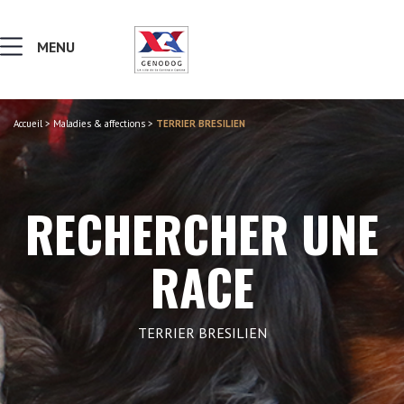
MENU
Accueil
>
Maladies & affections
>
TERRIER BRESILIEN
MALADIES & AFFECTIONS
NOTIONS DE GÉNÉTIQUE
RECHERCHER UNE
RECHERCHER UNE RACE
RACE
LEXIQUE
TERRIER BRESILIEN
VERS LE SITE SCC.ASSO.FR