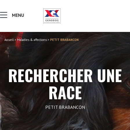
MENU
Accueil
>
Maladies & affections
>
PETIT BRABANCON
MALADIES & AFFECTIONS
NOTIONS DE GÉNÉTIQUE
RECHERCHER UNE
RECHERCHER UNE RACE
RACE
LEXIQUE
PETIT BRABANCON
VERS LE SITE SCC.ASSO.FR